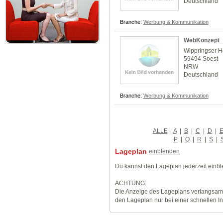
Deutschland
Branche:
Werbung & Kommunikation
WebKonzept_
Wippringser H
59494 Soest
NRW
Deutschland
Branche:
Werbung & Kommunikation
ALLE
|
A
|
B
|
C
|
D
|
P
|
Q
|
R
|
S
|
Lageplan
einblenden
Du kannst den Lageplan jederzeit einb
ACHTUNG:
Die Anzeige des Lageplans verlangsamt
den Lageplan nur bei einer schnellen I