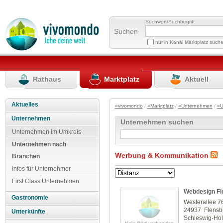
Suchwort/Suchbegriff
Suchen
nur in Kanal Marktplatz such
Rathaus
Marktplatz
Aktuell
Aktuelles
»vivomondo
/
»Marktplatz
/
»Unternehmen
/
»U
Unternehmen
Unternehmen suchen
Unternehmen im Umkreis
Unternehmen nach
Werbung & Kommunikation
Branchen
Infos für Unternehmer
First Class Unternehmen
Webdesign Fl
Gastronomie
Westerallee 7
24937 Flensb
Unterkünfte
Schleswig-Hol