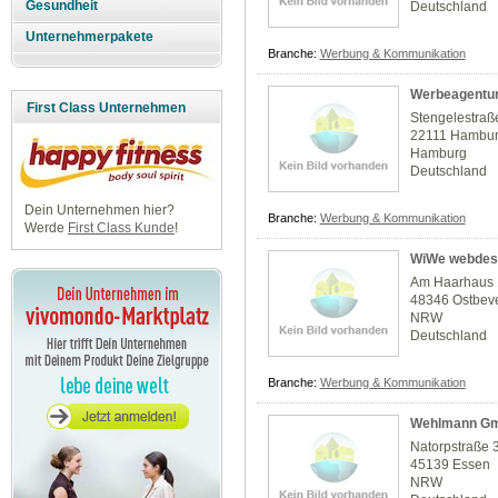
Gesundheit
Deutschland
Unternehmerpakete
Branche:
Werbung & Kommunikation
Werbeagentur
First Class Unternehmen
Stengelestraß
22111 Hambu
Hamburg
Deutschland
Dein Unternehmen hier?
Branche:
Werbung & Kommunikation
Werde
First Class Kunde
!
WiWe webdes
Am Haarhaus
48346 Ostbev
NRW
Deutschland
Branche:
Werbung & Kommunikation
Wehlmann G
Natorpstraße 
45139 Essen
NRW