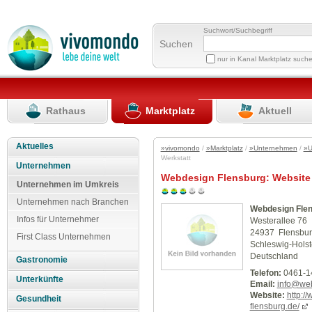
Suchwort/Suchbegriff
Suchen
nur in Kanal Marktplatz such
Rathaus
Marktplatz
Aktuell
Aktuelles
»vivomondo
/
»Marktplatz
/
»Unternehmen
/
»U
Werkstatt
Unternehmen
Webdesign Flensburg: Website 
Unternehmen im Umkreis
Unternehmen nach Branchen
Webdesign Flen
Infos für Unternehmer
Westerallee 76
24937 Flensbu
First Class Unternehmen
Schleswig-Holst
Deutschland
Gastronomie
Telefon:
0461-1
Unterkünfte
Email:
info@web
Website:
http:/
Gesundheit
flensburg.de/