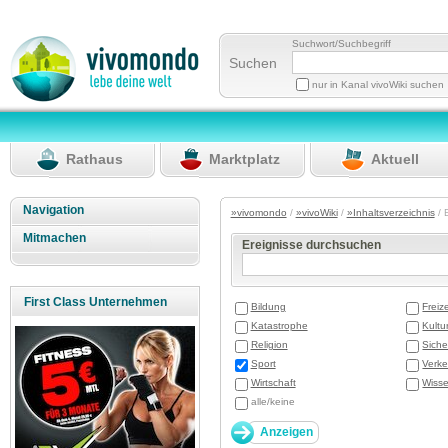
Suchwort/Suchbegriff
Suchen
nur in Kanal vivoWiki suchen
Rathaus
Marktplatz
Aktuell
Navigation
»vivomondo
/
»vivoWiki
/
»Inhaltsverzeichnis
/ 
Mitmachen
Ereignisse durchsuchen
First Class Unternehmen
Bildung
Freize
Katastrophe
Kultu
Religion
Siche
Sport
Verke
Wirtschaft
Wisse
alle/keine