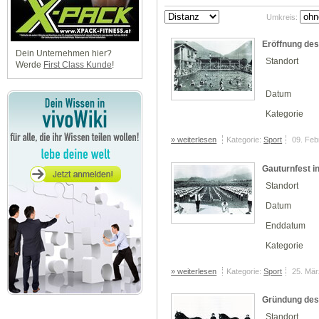
Umkreis:
Eröffnung de
Dein Unternehmen hier?
Standort
Werde
First Class Kunde
!
Datum
Kategorie
» weiterlesen
Kategorie:
Sport
09. Feb
Gauturnfest i
Standort
Datum
Enddatum
Kategorie
» weiterlesen
Kategorie:
Sport
25. Mär
Gründung des
Standort