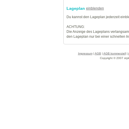
Lageplan
einblenden
Du kannst den Lageplan jederzeit einb
ACHTUNG:
Die Anzeige des Lageplans verlangsamt
den Lageplan nur bei einer schnellen I
Impressum
|
AGB
|
AGB kommerziell
|
Copyright © 2007 styl