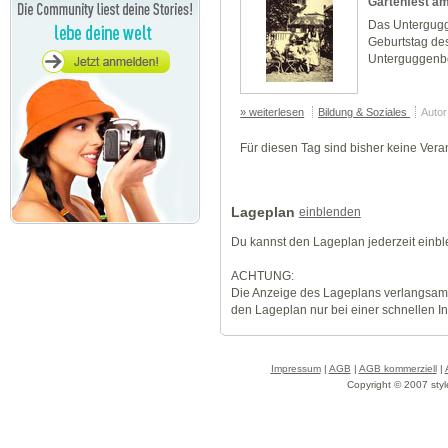
Gartenfest am
Das Untergugge
Geburtstag de
Unterguggenb
» weiterlesen
Bildung & Soziales
Autor
Für diesen Tag sind bisher keine Vera
Lageplan
einblenden
Du kannst den Lageplan jederzeit einb
ACHTUNG:
Die Anzeige des Lageplans verlangsamt
den Lageplan nur bei einer schnellen I
Impressum
|
AGB
|
AGB kommerziell
|
Copyright © 2007 styl