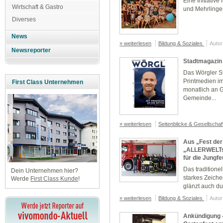
Eine Initiativ
Wirtschaft & Gastro
und Mehrlinge
Diverses
News
» weiterlesen
Bildung & Soziales
Autor
Newsreporter
Stadtmagazin
Das Wörgler St
Printmedien i
First Class Unternehmen
monatlich an G
Gemeinde...
» weiterlesen
Seitenblicke & Gesellscha
Aus „Fest der
„ALLERWELTsF
für die Jungf
Das traditionel
Dein Unternehmen hier?
starkes Zeich
Werde
First Class Kunde
!
glänzt auch d
» weiterlesen
Bildung & Soziales
Autor
Ankündigung - 