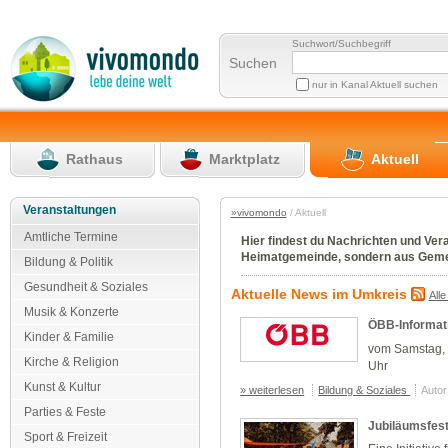
Suchwort/Suchbegriff
Suchen
nur in Kanal Aktuell suchen
Rathaus
Marktplatz
Aktuell
Veranstaltungen
»vivomondo
/ Aktuell
Amtliche Termine
Hier findest du Nachrichten und Ver
Heimatgemeinde, sondern aus Gemei
Bildung & Politik
Gesundheit & Soziales
Aktuelle News im Umkreis
All
Musik & Konzerte
ÖBB-Informat
Kinder & Familie
vom Samstag, 
Kirche & Religion
Uhr
Kunst & Kultur
» weiterlesen
Bildung & Soziales
Autor
Parties & Feste
Jubiläumsfest
Sport & Freizeit