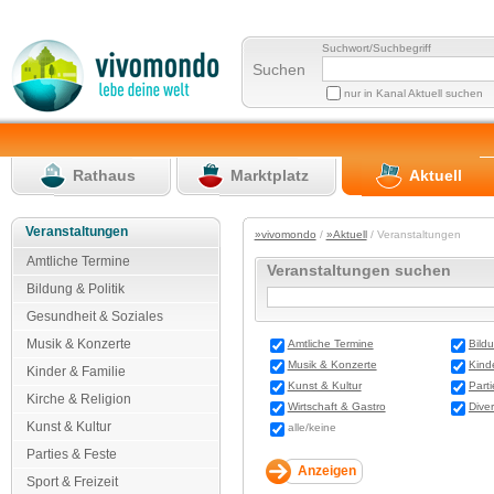
Suchwort/Suchbegriff
Suchen
nur in Kanal Aktuell suchen
Rathaus
Marktplatz
Aktuell
Veranstaltungen
»vivomondo
/
»Aktuell
/ Veranstaltungen
Amtliche Termine
Veranstaltungen suchen
Bildung & Politik
Gesundheit & Soziales
Musik & Konzerte
Amtliche Termine
Bildu
Musik & Konzerte
Kind
Kinder & Familie
Kunst & Kultur
Part
Kirche & Religion
Wirtschaft & Gastro
Dive
Kunst & Kultur
alle/keine
Parties & Feste
Sport & Freizeit