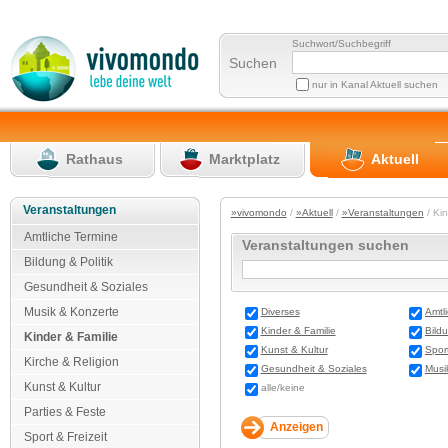
Suchwort/Suchbegriff
Suchen
nur in Kanal Aktuell suchen
Rathaus
Marktplatz
Aktuell
Veranstaltungen
»vivomondo
/
»Aktuell
/
»Veranstaltungen
/ Ki
Amtliche Termine
Veranstaltungen suchen
Bildung & Politik
Gesundheit & Soziales
Musik & Konzerte
Diverses
Amtl
Kinder & Familie
Bildu
Kinder & Familie
Kunst & Kultur
Sport
Kirche & Religion
Gesundheit & Soziales
Musi
Kunst & Kultur
alle/keine
Parties & Feste
Sport & Freizeit