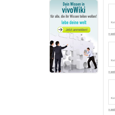
» wei
» wei
» wei