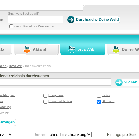
Suchwort/Suchbegriff
en
nur in Kanal vivoWiki suchen
atz
Aktuell
vivoWiki
Deine W
ondo
/
»vivoWiki
/ Inhaltsverzeichnis
altsverzeichnis durchsuchen
richtungen
Ereignisse
Kultur
ur
Persönlichkeiten
Strassen
waltung
e/keine
Einträge pro Seite
Umkreis: