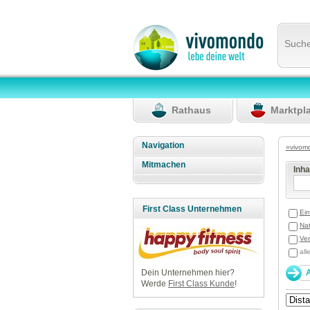
Such
Rathaus
Marktpl
Navigation
»vivom
Mitmachen
Inh
First Class Unternehmen
Ein
Nat
Ver
all
Dein Unternehmen hier?
Werde
First Class Kunde
!