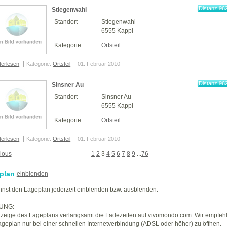
Distanz 96
Stiegenwahl
km
Standort
Stiegenwahl
6555 Kappl
Kategorie
Ortsteil
terlesen
Kategorie:
Ortsteil
01. Februar 2010
Distanz 96
Sinsner Au
km
Standort
Sinsner Au
6555 Kappl
Kategorie
Ortsteil
terlesen
Kategorie:
Ortsteil
01. Februar 2010
ious
1
2
3
4
5
6
7
8
9
...
76
plan
einblenden
nst den Lageplan jederzeit einblenden bzw. ausblenden.
UNG:
zeige des Lageplans verlangsamt die Ladezeiten auf vivomondo.com. Wir empfeh
geplan nur bei einer schnellen Internetverbindung (ADSL oder höher) zu öffnen.