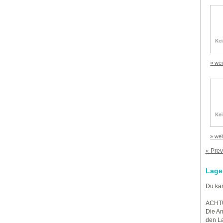
» wei
» wei
« Prev
Lage
Du kan
ACHT
Die An
den La