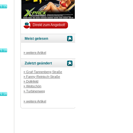
21.15
Direkt zum Angebot!
Meist gelesen
21.18
» weitere Artikel
Zuletzt geändert
» Graf-Tannenberg-Straße
» Fanny-Reinisch-Straße
» Dollnfeld
» Weitschön
» Turbinenweg
21.18
» weitere Artikel