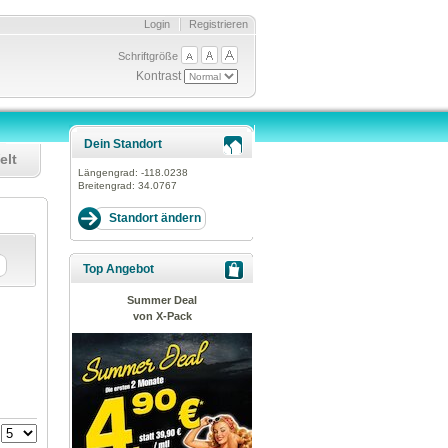
Login
Registrieren
Schriftgröße
Kontrast
Dein Standort
elt
Längengrad:
-118.0238
Breitengrad:
34.0767
Top Angebot
Summer Deal
von X-Pack
: