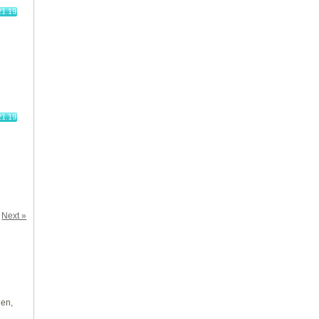
21.19
21.19
Next »
len,