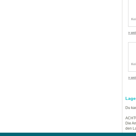
» wei
» wei
Lage
Du kan
ACHT
Die An
den La