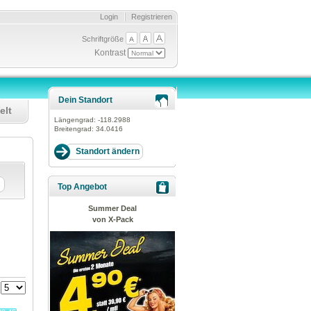
Login
Registrieren
Schriftgröße
Kontrast
Dein Standort
elt
Längengrad:
-118.2988
Breitengrad:
34.0416
Top Angebot
Summer Deal
von X-Pack
: