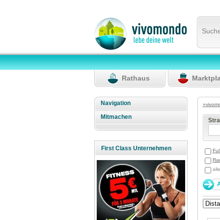
Such
Rathaus
Marktpl
Navigation
»vivom
Mitmachen
Str
First Class Unternehmen
Fu
Ra
all