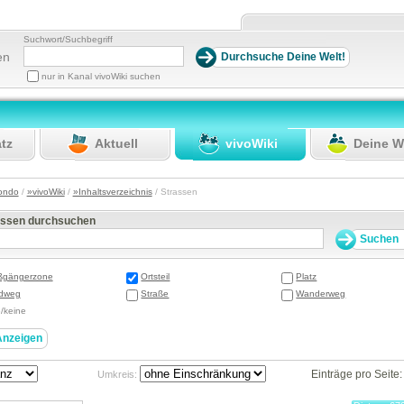
Suchwort/Suchbegriff
en
nur in Kanal vivoWiki suchen
atz
Aktuell
vivoWiki
Deine W
ondo
/
»vivoWiki
/
»Inhaltsverzeichnis
/ Strassen
assen durchsuchen
ßgängerzone
Ortsteil
Platz
dweg
Straße
Wanderweg
e/keine
Einträge pro Seite
Umkreis: