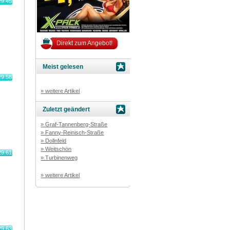
29.45
Direkt zum Angebot!
Meist gelesen
29.58
» weitere Artikel
Zuletzt geändert
» Graf-Tannenberg-Straße
» Fanny-Reinisch-Straße
» Dollnfeld
» Weitschön
29.61
» Turbinenweg
» weitere Artikel
29.63