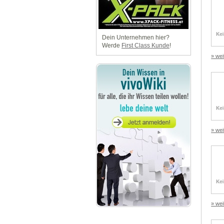
Dein Unternehmen hier?
Werde
First Class Kunde
!
» wei
» wei
» wei