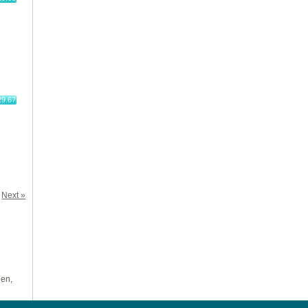
29.67
Next »
len,