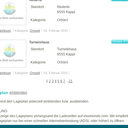
Nederle
km
Standort
Nederle
6555 Kappl
Kategorie
Ortsteil
terlesen
Kategorie:
Ortsteil
01. Februar 2010
Distanz 67
Turnetshaus
km
Standort
Turnetshaus
6555 Kappl
Kategorie
Ortsteil
terlesen
Kategorie:
Ortsteil
01. Februar 2010
1
2
3
4
5
6
7
...
21
plan
einblenden
nst den Lageplan jederzeit einblenden bzw. ausblenden.
UNG:
zeige des Lageplans verlangsamt die Ladezeiten auf vivomondo.com. Wir empfeh
geplan nur bei einer schnellen Internetverbindung (ADSL oder höher) zu öffnen.