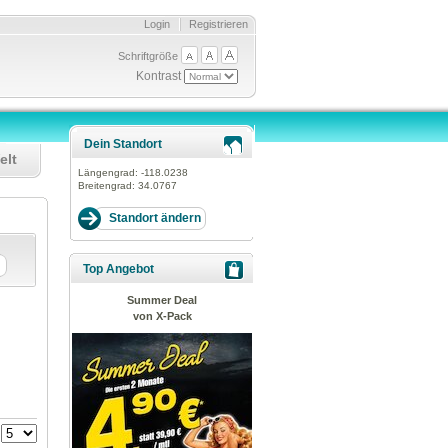
Login
Registrieren
Schriftgröße
Kontrast
Dein Standort
elt
Längengrad:
-118.0238
Breitengrad:
34.0767
Top Angebot
Summer Deal
von X-Pack
: