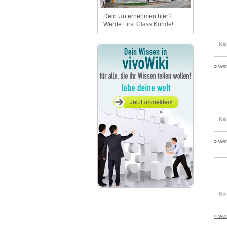
Dein Unternehmen hier?
Werde
First Class Kunde
!
» wei
» wei
» wei