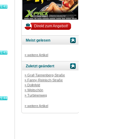
21.41
Direkt zum Angebot!
Meist gelesen
21.43
» weitere Artikel
Zuletzt geändert
» Graf-Tannenberg-Straße
» Fanny-Reinisch-Straße
» Dollnfeld
» Weitschön
» Turbinenweg
21.44
» weitere Artikel