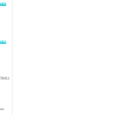
21.47
21.49
Next »
len,