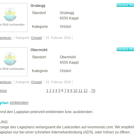
Distanz 96
Grubegg
km
Standort
Grubegg
6555 Kappl
Kategorie
Ortsteil
terlesen
Kategorie:
Ortsteil
01. Februar 2010
Distanz 96
Obermühl
km
Standort
Obermühl
6555 Kappl
Kategorie
Ortsteil
terlesen
Kategorie:
Ortsteil
01. Februar 2010
ious
1
2
3
4
5
6
7
8
9
10
11
12
...
76
plan
einblenden
nst den Lageplan jederzeit einblenden bzw. ausblenden.
UNG:
zeige des Lageplans verlangsamt die Ladezeiten auf vivomondo.com. Wir empfeh
geplan nur bei einer schnellen Internetverbindung (ADSL oder höher) zu öffnen.