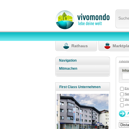
Such
Rathaus
Marktpl
Navigation
»vivom
Mitmachen
Inh
First Class Unternehmen
Ein
Nat
Ver
all