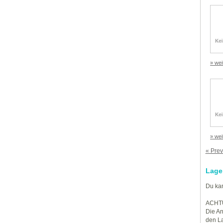
» wei
» wei
« Prev
Lage
Du kan
ACHT
Die An
den La