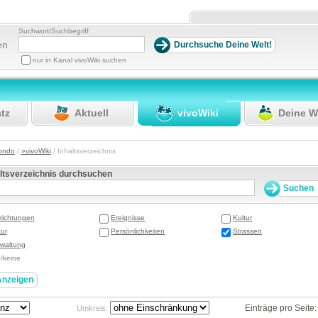
Suchwort/Suchbegriff
en
nur in Kanal vivoWiki suchen
atz
Aktuell
vivoWiki
Deine W
ondo
/
»vivoWiki
/ Inhaltsverzeichnis
altsverzeichnis durchsuchen
richtungen
Ereignisse
Kultur
ur
Persönlichkeiten
Strassen
waltung
e/keine
Einträge pro Seite
Umkreis: