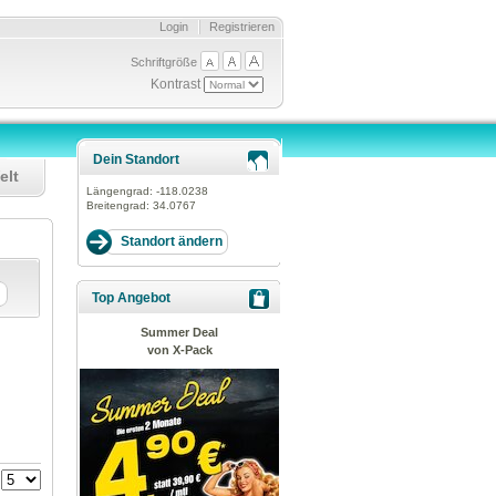
Login
Registrieren
Schriftgröße
Kontrast
Dein Standort
elt
Längengrad:
-118.0238
Breitengrad:
34.0767
Top Angebot
Summer Deal
von X-Pack
: