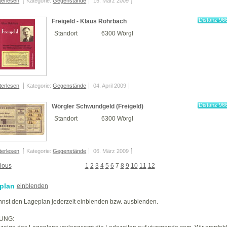
terlesen
Kategorie:
Gegenstände
15. März 2009
Distanz 96
Freigeld - Klaus Rohrbach
km
Standort
6300 Wörgl
terlesen
Kategorie:
Gegenstände
04. April 2009
Distanz 96
Wörgler Schwundgeld (Freigeld)
km
Standort
6300 Wörgl
terlesen
Kategorie:
Gegenstände
06. März 2009
ious
1
2
3
4
5
6
7
8
9
10
11
12
plan
einblenden
nst den Lageplan jederzeit einblenden bzw. ausblenden.
UNG: