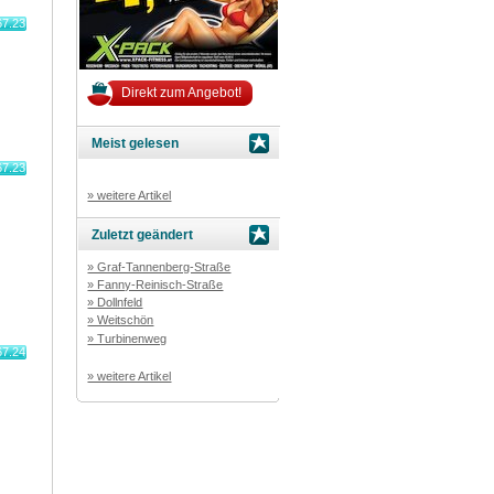
67.23
Direkt zum Angebot!
Meist gelesen
67.23
» weitere Artikel
Zuletzt geändert
» Graf-Tannenberg-Straße
» Fanny-Reinisch-Straße
» Dollnfeld
» Weitschön
» Turbinenweg
67.24
» weitere Artikel