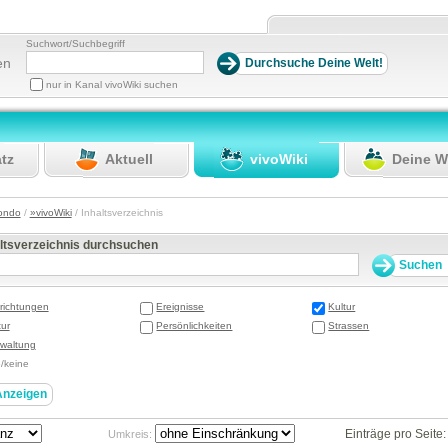
Suchwort/Suchbegriff
en
nur in Kanal vivoWiki suchen
atz
Aktuell
vivoWiki
Deine W
ondo
/
»vivoWiki
/ Inhaltsverzeichnis
altsverzeichnis durchsuchen
richtungen
Ereignisse
Kultur
ur
Persönlichkeiten
Strassen
waltung
e/keine
Einträge pro Seite
Umkreis: