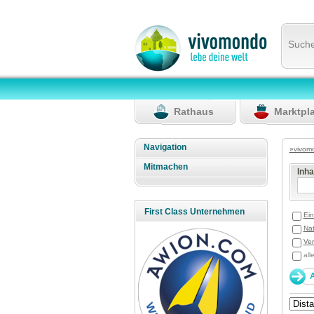
Such
Rathaus
Marktpl
Navigation
»vivom
Mitmachen
Inh
First Class Unternehmen
Ein
Nat
Ver
all