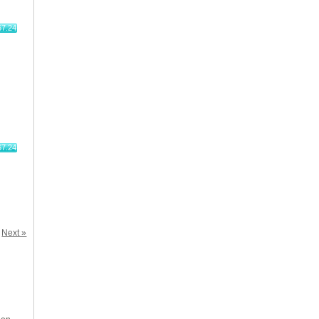
67.24
67.24
Next »