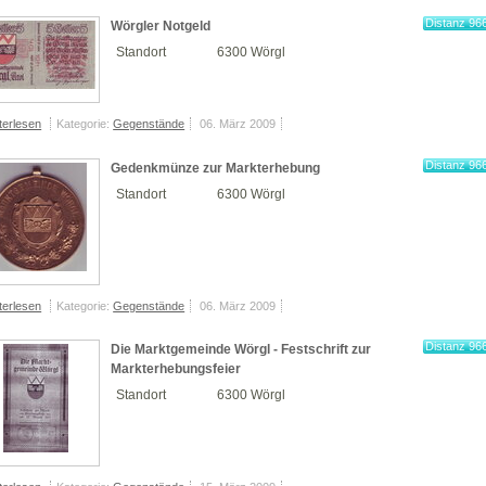
Distanz 96
Wörgler Notgeld
km
Standort
6300 Wörgl
terlesen
Kategorie:
Gegenstände
06. März 2009
Distanz 96
Gedenkmünze zur Markterhebung
km
Standort
6300 Wörgl
terlesen
Kategorie:
Gegenstände
06. März 2009
Distanz 96
Die Marktgemeinde Wörgl - Festschrift zur
km
Markterhebungsfeier
Standort
6300 Wörgl