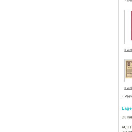
» wei
» wei
» wei
« Prev
Lage
Du kan
ACHT