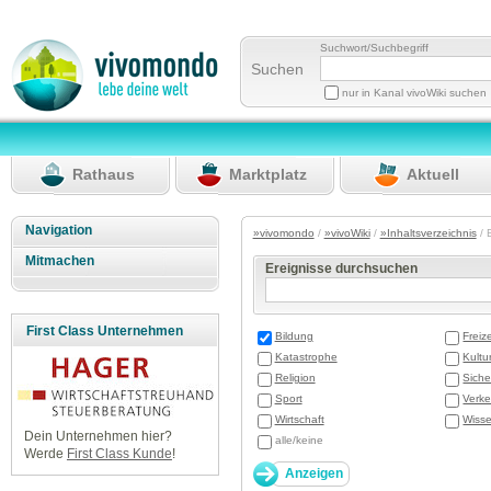
Suchwort/Suchbegriff
Suchen
nur in Kanal vivoWiki suchen
Rathaus
Marktplatz
Aktuell
Navigation
»vivomondo
/
»vivoWiki
/
»Inhaltsverzeichnis
/ 
Mitmachen
Ereignisse durchsuchen
First Class Unternehmen
Bildung
Freize
Katastrophe
Kultu
Religion
Siche
Sport
Verke
Wirtschaft
Wisse
Dein Unternehmen hier?
alle/keine
Werde
First Class Kunde
!