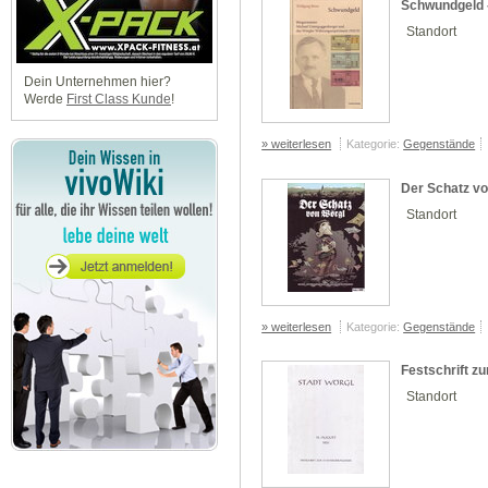
Schwundgeld 
Standort
Dein Unternehmen hier?
Werde
First Class Kunde
!
» weiterlesen
Kategorie:
Gegenstände
Der Schatz v
Standort
» weiterlesen
Kategorie:
Gegenstände
Festschrift z
Standort