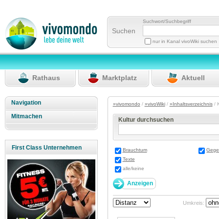
Suchwort/Suchbegriff
Suchen
nur in Kanal vivoWiki suchen
Rathaus
Marktplatz
Aktuell
Navigation
»vivomondo
/
»vivoWiki
/
»Inhaltsverzeichnis
/ 
Mitmachen
Kultur durchsuchen
First Class Unternehmen
Brauchtum
Gege
Texte
alle/keine
Umkreis: