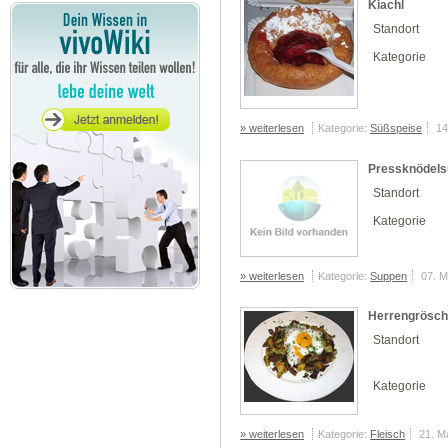
Kiachl
Standort
Kategorie
» weiterlesen
Kategorie:
Süßspeise
14
Pressknödel
Standort
Kategorie
» weiterlesen
Kategorie:
Suppen
07. 
Herrengröscht
Standort
Kategorie
» weiterlesen
Kategorie:
Fleisch
21. M