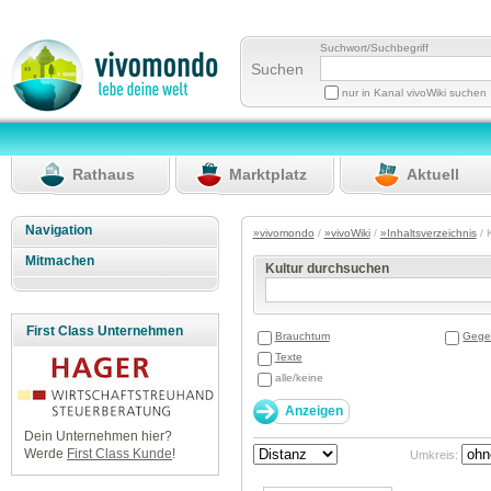
Suchwort/Suchbegriff
Suchen
nur in Kanal vivoWiki suchen
Rathaus
Marktplatz
Aktuell
Navigation
»vivomondo
/
»vivoWiki
/
»Inhaltsverzeichnis
/ 
Mitmachen
Kultur durchsuchen
First Class Unternehmen
Brauchtum
Gege
Texte
alle/keine
Dein Unternehmen hier?
Werde
First Class Kunde
!
Umkreis: