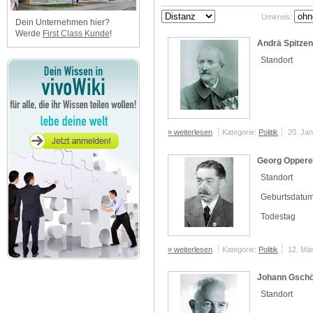
Umkreis:
Dein Unternehmen hier?
Werde
First Class Kunde
!
Andrä Spitzen
Standort
» weiterlesen
Kategorie:
Politik
20. Ja
Georg Oppere
Standort
Geburtsdatu
Todestag
» weiterlesen
Kategorie:
Politik
12. Mä
Johann Gschö
Standort