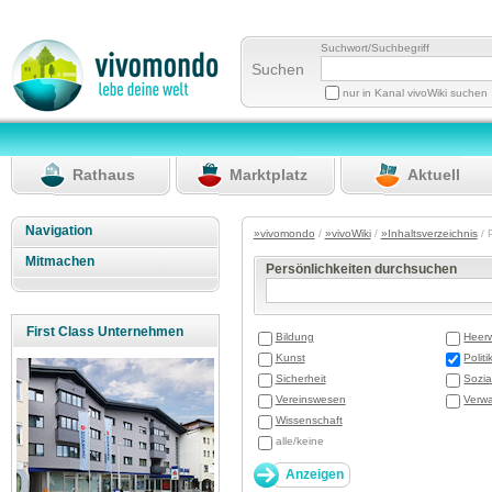
Suchwort/Suchbegriff
Suchen
nur in Kanal vivoWiki suchen
Rathaus
Marktplatz
Aktuell
Navigation
»vivomondo
/
»vivoWiki
/
»Inhaltsverzeichnis
/ 
Mitmachen
Persönlichkeiten durchsuchen
First Class Unternehmen
Bildung
Heer
Kunst
Politi
Sicherheit
Sozia
Vereinswesen
Verwa
Wissenschaft
alle/keine