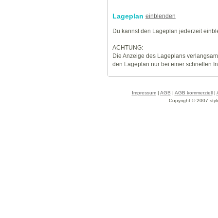
Lageplan
einblenden
Du kannst den Lageplan jederzeit einb
ACHTUNG:
Die Anzeige des Lageplans verlangsamt
den Lageplan nur bei einer schnellen I
Impressum
|
AGB
|
AGB kommerziell
|
Copyright © 2007 styl