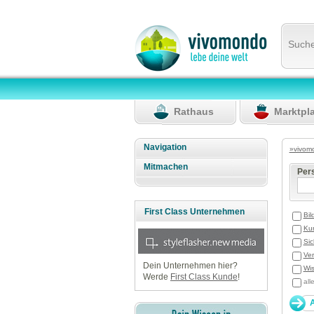
Such
Rathaus
Marktpl
Navigation
»vivom
Mitmachen
Per
First Class Unternehmen
Bil
Ku
Sic
Ve
Dein Unternehmen hier?
Wis
Werde
First Class Kunde
!
all