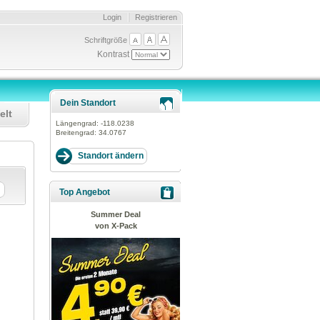
Login
Registrieren
Schriftgröße
Kontrast
Dein Standort
elt
Längengrad:
-118.0238
Breitengrad:
34.0767
Top Angebot
Summer Deal
von X-Pack