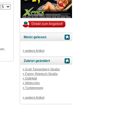
:
Direkt zum Angebot!
Meist gelesen
len,
» weitere Artikel
Zuletzt geändert
» Graf-Tannenberg-Straße
» Fanny-Reinisch-Straße
» Dollnfeld
» Weitschön
» Turbinenweg
» weitere Artikel