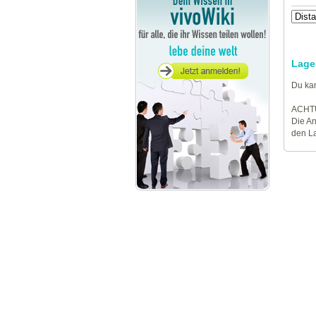
Lage
Du kan
ACHT
Die An
den La