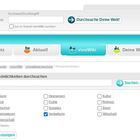
Suchwort/Suchbegriff
en
nur in Kanal vivoWiki suchen
atz
Aktuell
vivoWiki
Deine W
ondo
/
»vivoWiki
/
»Inhaltsverzeichnis
/ Persönlichkeiten
sönlichkeiten durchsuchen
dung
Heerwesen
Kultur
nst
Politik
Religion
herheit
Soziales
Sport
reinswesen
Verwaltung
Wirtschaft
senschaft
e/keine