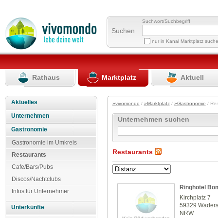
Suchwort/Suchbegriff
Suchen
nur in Kanal Marktplatz such
Rathaus
Marktplatz
Aktuell
Aktuelles
»vivomondo
/
»Marktplatz
/
»Gastronomie
/ Re
Unternehmen
Unternehmen suchen
Gastronomie
Gastronomie im Umkreis
Restaurants
Restaurants
Cafe/Bars/Pubs
Discos/Nachtclubs
Ringhotel Bo
Infos für Unternehmer
Kirchplatz 7
59329 Waders
Unterkünfte
NRW