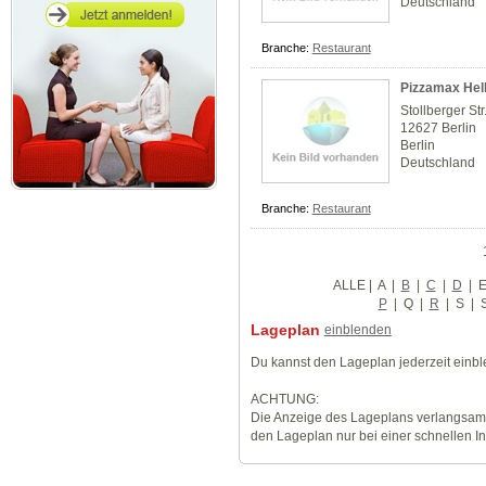
Deutschland
Branche:
Restaurant
Pizzamax Hell
Stollberger Str
12627 Berlin
Berlin
Deutschland
Branche:
Restaurant
ALLE
|
A
|
B
|
C
|
D
|
P
|
Q
|
R
|
S
|
Lageplan
einblenden
Du kannst den Lageplan jederzeit einb
ACHTUNG:
Die Anzeige des Lageplans verlangsamt
den Lageplan nur bei einer schnellen I