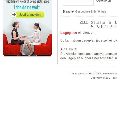
Österreich
Branche:
Gesundheit & Schönheit
ALLE
|
A
|
B
|
C
|
D
|
P
|
Q
|
R
|
S
|
Lageplan
einblenden
Du kannst den Lageplan jederzeit einb
ACHTUNG:
Die Anzeige des Lageplans verlangsamt
den Lageplan nur bei einer schnellen I
Impressum
|
AGB
|
AGB kommerziell
|
Copyright © 2007 styl