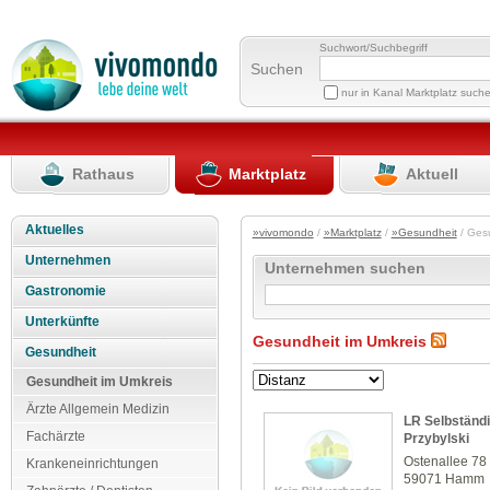
Suchwort/Suchbegriff
Suchen
nur in Kanal Marktplatz such
Rathaus
Marktplatz
Aktuell
Aktuelles
»vivomondo
/
»Marktplatz
/
»Gesundheit
/ Ges
Unternehmen
Unternehmen suchen
Gastronomie
Unterkünfte
Gesundheit im Umkreis
Gesundheit
Gesundheit im Umkreis
Ärzte Allgemein Medizin
LR Selbständi
Fachärzte
Przybylski
Ostenallee 78
Krankeneinrichtungen
59071 Hamm