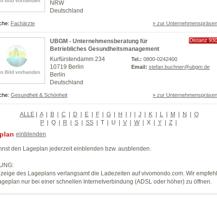
NRW
Deutschland
che:
Fachärzte
» zur Unternehmenspräsen
Distanz 93
UBGM - Unternehmensberatung für
km
Betriebliches Gesundheitsmanagement
Kurfürstendamm 234
Tel.:
0800-0242400
10719 Berlin
Email:
stefan.buchner@ubgm.de
Berlin
Deutschland
che:
Gesundheit & Schönheit
» zur Unternehmenspräsen
ALLE
|
A
|
B
|
C
|
D
|
E
|
F
|
G
|
H
|
I
|
J
|
K
|
L
|
M
|
N
|
O
P
|
Q
|
R
|
S
|
SS
|
T
|
U
|
V
|
W
|
X
|
Y
|
Z
|
plan
einblenden
nst den Lageplan jederzeit einblenden bzw. ausblenden.
UNG:
zeige des Lageplans verlangsamt die Ladezeiten auf vivomondo.com. Wir empfeh
geplan nur bei einer schnellen Internetverbindung (ADSL oder höher) zu öffnen.