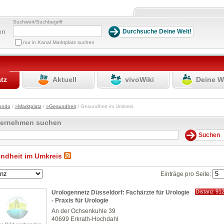
Suchwort/Suchbegriff
en
nur in Kanal Marktplatz suchen
atz
Aktuell
vivoWiki
Deine W
ondo
/
»Marktplatz
/
»Gesundheit
/ Gesundheit im Umkreis
ternehmen suchen
ndheit im Umkreis
Einträge pro Seite:
Distanz 91
Urologennetz Düsseldorf: Fachärzte für Urologie
km
- Praxis für Urologie
An der Ochsenkuhle 39
40699 Erkrath-Hochdahl