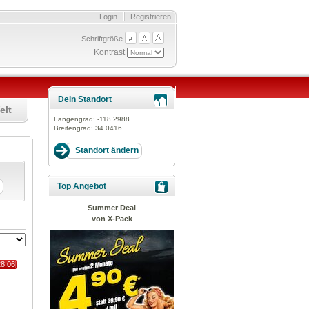
Login
Registrieren
Schriftgröße
Kontrast
Dein Standort
elt
Längengrad:
-118.2988
Breitengrad:
34.0416
Top Angebot
Summer Deal
von X-Pack
28.06