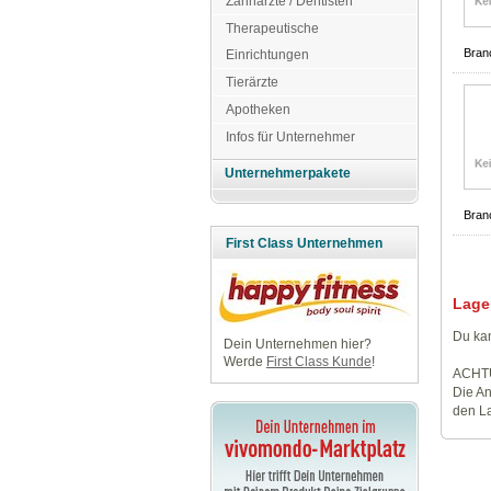
Zahnärzte / Dentisten
Therapeutische
Bran
Einrichtungen
Tierärzte
Apotheken
Infos für Unternehmer
Unternehmerpakete
Bran
First Class Unternehmen
Lage
Du kan
Dein Unternehmen hier?
Werde
First Class Kunde
!
ACHT
Die An
den La