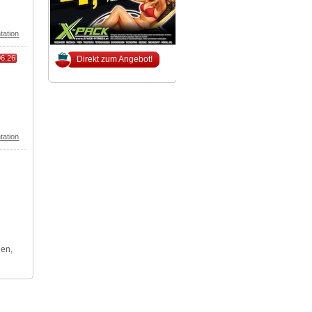
tation
06.26
Direkt zum Angebot!
tation
len,