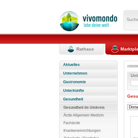
Such
Rathaus
Marktpl
Aktuelles
»vivom
Unternehmen
Un
Gastronomie
Unterkünfte
Gesu
Gesundheit
Gesundheit im Umkreis
Ärzte Allgemein Medizin
Fachärzte
Krankeneinrichtungen