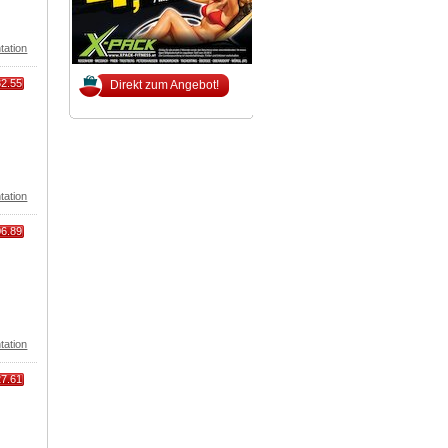
tation
32.55
Direkt zum Angebot!
tation
06.89
tation
27.61