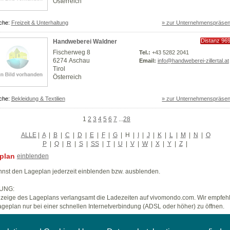
Österreich
che:
Freizeit & Unterhaltung
» zur Unternehmenspräsen
Distanz 96
Handweberei Waldner
km
Fischerweg 8
Tel.:
+43 5282 2041
6274 Aschau
Email:
info@handweberei-zillertal.at
Tirol
Österreich
che:
Bekleidung & Textilien
» zur Unternehmenspräsen
1
2
3
4
5
6
7
...
28
ALLE
|
A
|
B
|
C
|
D
|
E
|
F
|
G
|
H
|
I
|
J
|
K
|
L
|
M
|
N
|
O
P
|
Q
|
R
|
S
|
SS
|
T
|
U
|
V
|
W
|
X
|
Y
|
Z
|
plan
einblenden
nst den Lageplan jederzeit einblenden bzw. ausblenden.
UNG:
zeige des Lageplans verlangsamt die Ladezeiten auf vivomondo.com. Wir empfeh
geplan nur bei einer schnellen Internetverbindung (ADSL oder höher) zu öffnen.