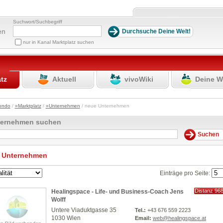
Suchwort/Suchbegriff
en
nur in Kanal Marktplatz suchen
atz
Aktuell
vivoWiki
Deine W
ondo
/
»Marktplatz
/
»Unternehmen
/ neue Unternehmen
ternehmen suchen
 Unternehmen
Einträge pro Seite:
Distanz 96
Healingspace - Life- und Business-Coach Jens
km
Wolff
Untere Viaduktgasse 35
Tel.:
+43 676 559 2223
1030 Wien
Email:
web@healingspace.at