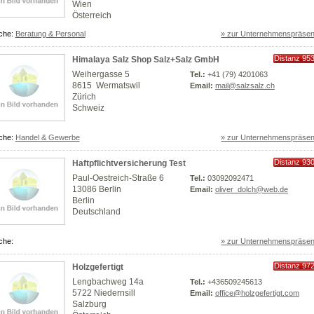
Wien
Österreich
che:
Beratung & Personal
» zur Unternehmenspräsen
Distanz 95
Himalaya Salz Shop Salz+Salz GmbH
km
Weihergasse 5
Tel.:
+41 (79) 4201063
8615 Wermatswil
Email:
mail@salzsalz.ch
Zürich
Schweiz
che:
Handel & Gewerbe
» zur Unternehmenspräsen
Distanz 93
Haftpflichtversicherung Test
km
Paul-Oestreich-Straße 6
Tel.:
03092092471
13086 Berlin
Email:
oliver_dolch@web.de
Berlin
Deutschland
che:
» zur Unternehmenspräsen
Distanz 97
Holzgefertigt
km
Lengbachweg 14a
Tel.:
+436509245613
5722 Niedernsill
Email:
office@holzgefertigt.com
Salzburg