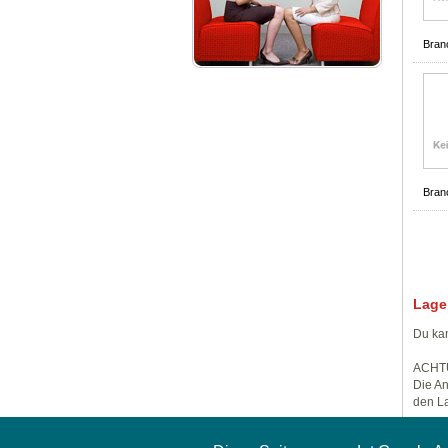
Bran
Bran
Lage
Du kan
ACHT
Die An
den La