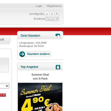
Login
Registrieren
Schriftgröße
Kontrast
Dein Standort
elt
Längengrad:
-118.2988
Breitengrad:
34.0416
Top Angebot
Summer Deal
von X-Pack
83.45