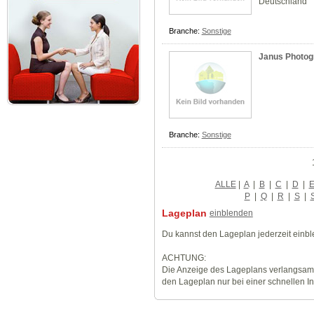
Deutschland
Branche:
Sonstige
Janus Photog
Branche:
Sonstige
ALLE
|
A
|
B
|
C
|
D
|
P
|
Q
|
R
|
S
|
Lageplan
einblenden
Du kannst den Lageplan jederzeit einb
ACHTUNG:
Die Anzeige des Lageplans verlangsamt
den Lageplan nur bei einer schnellen I