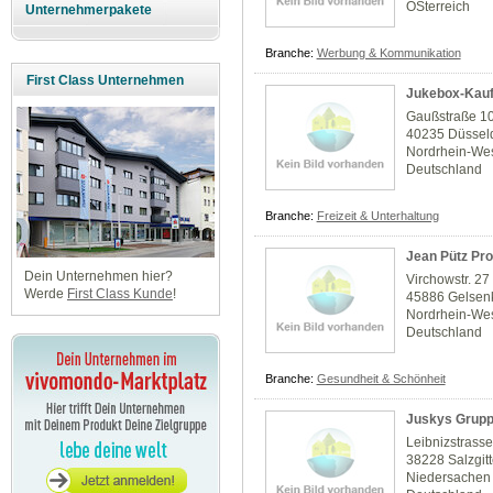
ÖSterreich
Unternehmerpakete
Branche:
Werbung & Kommunikation
First Class Unternehmen
Jukebox-Kauf
Gaußstraße 1
40235 Düssel
Nordrhein-Wes
Deutschland
Branche:
Freizeit & Unterhaltung
Jean Pütz Pr
Dein Unternehmen hier?
Virchowstr. 27
Werde
First Class Kunde
!
45886 Gelsen
Nordrhein-Wes
Deutschland
Branche:
Gesundheit & Schönheit
Juskys Grup
Leibnizstrasse
38228 Salzgitt
Niedersachen