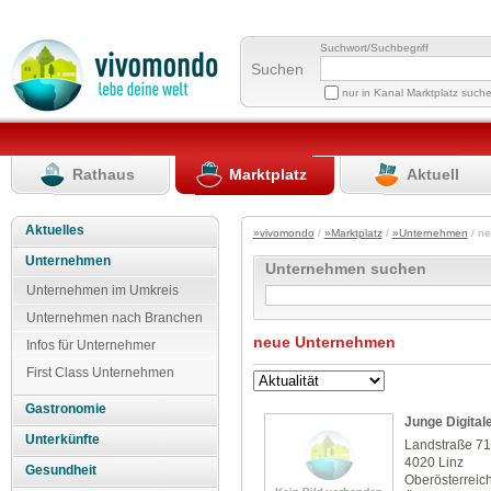
Suchwort/Suchbegriff
Suchen
nur in Kanal Marktplatz such
Rathaus
Marktplatz
Aktuell
Aktuelles
»vivomondo
/
»Marktplatz
/
»Unternehmen
/ n
Unternehmen
Unternehmen suchen
Unternehmen im Umkreis
Unternehmen nach Branchen
neue Unternehmen
Infos für Unternehmer
First Class Unternehmen
Gastronomie
Junge Digital
Unterkünfte
Landstraße 7
4020 Linz
Gesundheit
Oberösterreic