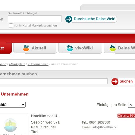
Suchwort/Suchbegriff
en
nur in Kanal Marktplatz suchen
atz
Aktuell
vivoWiki
Deine W
ondo
/
»Marktplatz
/
»Unternehmen
/ neue Unternehmen
ternehmen suchen
 Unternehmen
Einträge pro Seite:
Distanz 97
Hotelfilm.tv e.U.
km
Seebichlweg 57a
Tel.:
0664 1637380
6370 Kitzbühel
Email:
info@hotelfilm.tv
Tirol