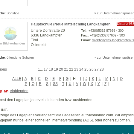
che:
Sonstige
» zur Unternehmenspräsen
Distanz 96
Hauptschule (Neue Mittelschule) Langkampfen
km
Untere Dorfstraße 20
Tel.:
+43(0)5332 87669 - 300
6336 Langkampfen
Fax.:
+43(0)5332 87669 - 303
Tirol
Email:
direktion@hs-langkampfen.ts
Österreich
che:
öffentliche Schulen
» zur Unternehmenspräsen
ious
1
...
17
18
19
20
21
22
23
24
25
26
27
28
ALLE
|
A
|
B
|
C
|
D
|
E
|
F
|
G
|
H
|
I
|
J
|
K
|
L
|
M
|
N
|
O
P
|
Q
|
R
|
S
|
SS
|
T
|
U
|
V
|
W
|
X
|
Y
|
Z
|
plan
einblenden
nst den Lageplan jederzeit einblenden bzw. ausblenden.
UNG:
zeige des Lageplans verlangsamt die Ladezeiten auf vivomondo.com. Wir empfeh
geplan nur bei einer schnellen Internetverbindung (ADSL oder höher) zu öffnen.