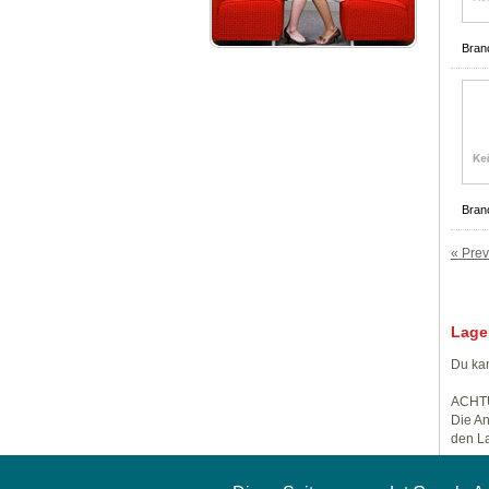
Bran
Bran
« Prev
Lage
Du kan
ACHT
Die An
den La