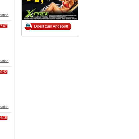
tation
97.07
Direkt zum Angebot!
tation
10.42
tation
44.15