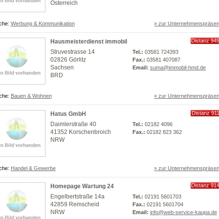
Österreich
che:
Werbung & Kommunikation
» zur Unternehmenspräsen
Distanz 94
Hausmeisterdienst immobil
km
Struvestrasse 14
Tel.:
03581 724393
02826 Görlitz
Fax.:
03581 407087
Sachsen
Email:
suma@immobil-hmd.de
BRD
che:
Bauen & Wohnen
» zur Unternehmenspräsen
Distanz 91
Hatus GmbH
km
Daimlerstraße 40
Tel.:
02182 4096
41352 Korschenbroich
Fax.:
02182 823 362
NRW
che:
Handel & Gewerbe
» zur Unternehmenspräsen
Distanz 91
Homepage Wartung 24
km
Engelbertstraße 14a
Tel.:
02191 5601703
42859 Remscheid
Fax.:
02191 5601704
NRW
Email:
info@web-service-kaupa.de