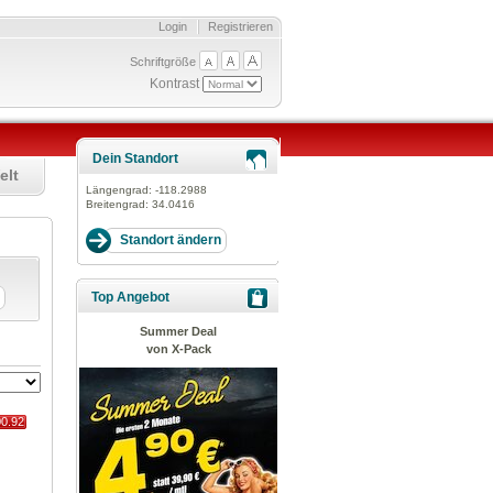
Login
Registrieren
Schriftgröße
Kontrast
Dein Standort
elt
Längengrad:
-118.2988
Breitengrad:
34.0416
Top Angebot
Summer Deal
von X-Pack
00.92