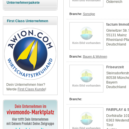
Österreich
Unternehmerpakete
Branche:
Sonstige
First Class Unternehmen
factum Immob
Gleiwitzer Str.
55131 Mainz
Rheinland-Pfa
Deutschland
Branche:
Bauen & Wohnen
Friseurzeit
Steinsdorferst
80538 Münch
Bayern
Dein Unternehmen hier?
Deutschland
Werde
First Class Kunde
!
Branche:
FAIRPLAY & 
Dorfstraße 10
6363 Westend
Tirol