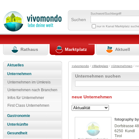
Suchwort/Suchbegriff
Suchen
nur in Kanal Marktplatz such
Rathaus
Marktplatz
Aktuell
Aktuelles
»vivomondo
/
»Marktplatz
/
»Unternehmen
/ n
Unternehmen
Unternehmen suchen
Unternehmen im Umkreis
Unternehmen nach Branchen
neue Unternehmen
Infos für Unternehmer
First Class Unternehmen
Gastronomie
fotography by 
Unterkünfte
Dorfstrasse 4
6250 Kundl
Gesundheit
Tirol