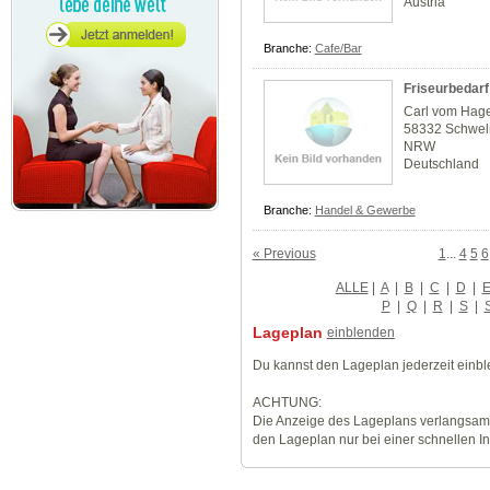
Austria
Branche:
Cafe/Bar
Friseurbedarf
Carl vom Hage
58332 Schwe
NRW
Deutschland
Branche:
Handel & Gewerbe
« Previous
1
...
4
5
6
ALLE
|
A
|
B
|
C
|
D
|
P
|
Q
|
R
|
S
|
Lageplan
einblenden
Du kannst den Lageplan jederzeit einb
ACHTUNG:
Die Anzeige des Lageplans verlangsamt
den Lageplan nur bei einer schnellen I