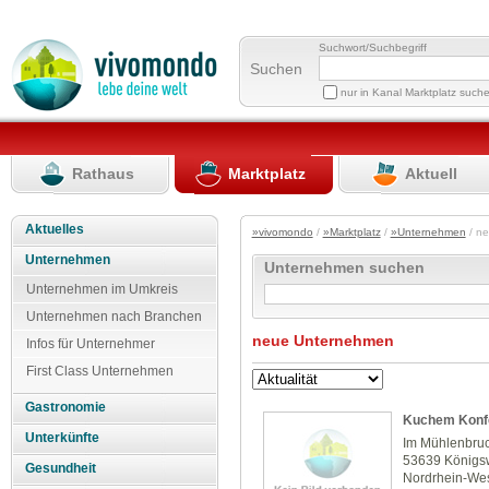
Suchwort/Suchbegriff
Suchen
nur in Kanal Marktplatz such
Rathaus
Marktplatz
Aktuell
Aktuelles
»vivomondo
/
»Marktplatz
/
»Unternehmen
/ n
Unternehmen
Unternehmen suchen
Unternehmen im Umkreis
Unternehmen nach Branchen
neue Unternehmen
Infos für Unternehmer
First Class Unternehmen
Gastronomie
Kuchem Konfe
Unterkünfte
Im Mühlenbru
53639 Königs
Gesundheit
Nordrhein-Wes