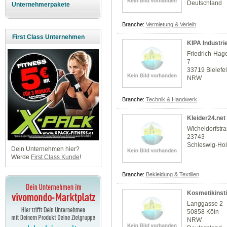
Deutschland
Unternehmerpakete
Branche:
Vermietung & Verleih
First Class Unternehmen
KIPA Industr
Friedrich-Ha
7
33719 Bielefe
NRW
Branche:
Technik & Handwerk
Kleider24.net
Wicheldorfstr
23743
Schleswig-Hol
Dein Unternehmen hier?
Werde
First Class Kunde
!
Branche:
Bekleidung & Textilien
Kosmetikinsti
Langgasse 2
50858 Köln
NRW