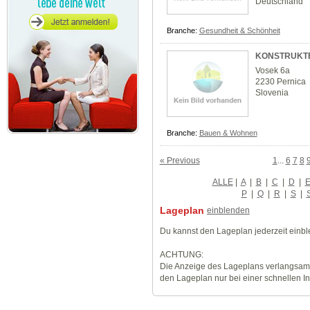
Deutschland
Branche:
Gesundheit & Schönheit
KONSTRUKTER
Vosek 6a
2230 Pernica
Slovenia
Branche:
Bauen & Wohnen
« Previous
1
...
6
7
8
ALLE
|
A
|
B
|
C
|
D
|
P
|
Q
|
R
|
S
|
Lageplan
einblenden
Du kannst den Lageplan jederzeit einb
ACHTUNG:
Die Anzeige des Lageplans verlangsamt
den Lageplan nur bei einer schnellen I