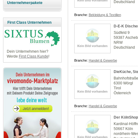
Deutschland
Unternehmerpakete
Branche:
Bekleidung & Textilien
First Class Unternehmen
D-E-K Dische
Südfeld 9
59387 Ascheb
NRW
Deutschland
Dein Unternehmen hier?
Werde
First Class Kunde
!
Branche:
Handel & Gewerbe
DieKüche, Ste
Bahnhofstraß
6300 Wörgl
Tirol
Österreich
Branche:
Handel & Gewerbe
Der KölnShop
Kardinal-Höffn
50667 Köln
nordrhein-Wes