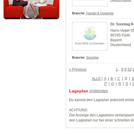
Deutschland
Branche:
Handel & Gewerbe
Dr. Sonntag R
Hans-Vogel-Str
90765 Fürth
Bayern
Deutschland
Branche:
Sonstige
« Previous
1
...
8
9
10
ALLE
|
A
|
B
|
C
|
D
|
P
|
Q
|
R
|
S
|
Lageplan
einblenden
Du kannst den Lageplan jederzeit einb
ACHTUNG:
Die Anzeige des Lageplans verlangsamt
den Lageplan nur bei einer schnellen I