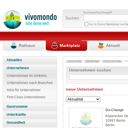
Suchwort/Suchbegriff
Suchen
nur in Kanal Marktplatz such
Rathaus
Marktplatz
Aktuell
Aktuelles
»vivomondo
/
»Marktplatz
/
»Unternehmen
/ n
Unternehmen
Unternehmen suchen
Unternehmen im Umkreis
Unternehmen nach Branchen
neue Unternehmen
Infos für Unternehmer
First Class Unternehmen
Gastronomie
Do-Change
Unterkünfte
Köpenicker Str
10997 Berlin
Gesundheit
Berlin