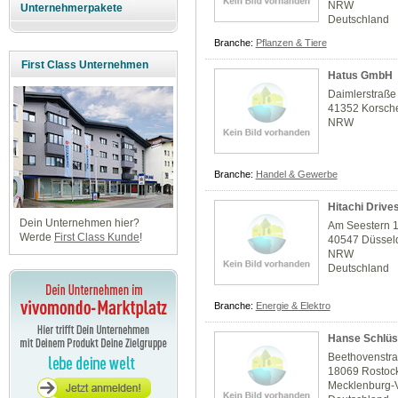
NRW
Unternehmerpakete
Deutschland
Branche:
Pflanzen & Tiere
First Class Unternehmen
Hatus GmbH
Daimlerstraße
41352 Korsch
NRW
Branche:
Handel & Gewerbe
Hitachi Driv
Dein Unternehmen hier?
Am Seestern 
Werde
First Class Kunde
!
40547 Düssel
NRW
Deutschland
Branche:
Energie & Elektro
Hanse Schlüs
Beethovenstr
18069 Rostoc
Mecklenburg