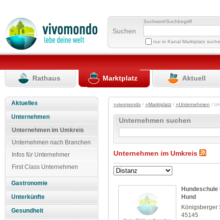
Suchwort/Suchbegriff
Suchen
nur in Kanal Marktplatz such
Rathaus
Marktplatz
Aktuell
Aktuelles
»vivomondo
/
»Marktplatz
/
»Unternehmen
/ U
Unternehmen
Unternehmen suchen
Unternehmen im Umkreis
Unternehmen nach Branchen
Unternehmen im Umkreis
Infos für Unternehmer
First Class Unternehmen
Gastronomie
Hundeschule C
Hund
Unterkünfte
Königsberger S
Gesundheit
45145