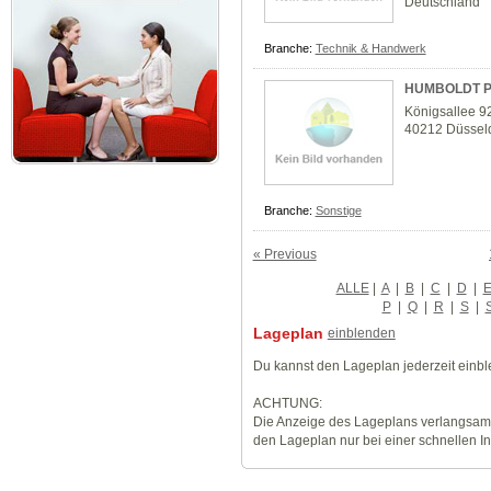
Deutschland
Branche:
Technik & Handwerk
HUMBOLDT P
Königsallee 9
40212 Düssel
Branche:
Sonstige
« Previous
ALLE
|
A
|
B
|
C
|
D
|
P
|
Q
|
R
|
S
|
Lageplan
einblenden
Du kannst den Lageplan jederzeit einb
ACHTUNG:
Die Anzeige des Lageplans verlangsamt
den Lageplan nur bei einer schnellen I