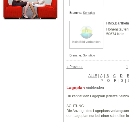
Branche:
Sonstige
HMS.Barthelm
Hohenstaufen
50674 Köln
Branche:
Sonstige
« Previous
1
ALLE
|
A
|
B
|
C
|
D
|
P
|
Q
|
R
|
S
|
Lageplan
einblenden
Du kannst den Lageplan jederzeit einb
ACHTUNG:
Die Anzeige des Lageplans verlangsamt
den Lageplan nur bei einer schnellen I