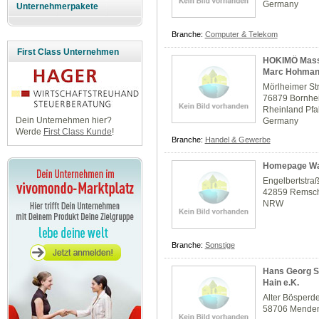
Germany
Unternehmerpakete
Branche:
Computer & Telekom
First Class Unternehmen
HOKIMÖ Massi
Marc Hohman
Mörlheimer Str
76879 Bornhe
Rheinland Pfa
Dein Unternehmen hier?
Germany
Werde
First Class Kunde
!
Branche:
Handel & Gewerbe
Homepage Wa
Engelbertstra
42859 Remsc
NRW
Branche:
Sonstige
Hans Georg St
Hain e.K.
Alter Bösperd
58706 Mende