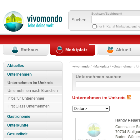
Suchwort/Suchbegriff
Suchen
nur in Kanal Marktplatz such
Rathaus
Marktplatz
Aktuell
Aktuelles
»vivomondo
/
»Marktplatz
/
»Unternehmen
/ U
Unternehmen
Unternehmen suchen
Unternehmen im Umkreis
Unternehmen nach Branchen
Unternehmen im Umkreis
Infos für Unternehmer
First Class Unternehmen
Gastronomie
Handy Reparat
Unterkünfte
Cannstatter St
70734 Stuttgar
Gesundheit
Baden-Württe