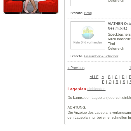
Österreich
Branche:
Hotel
VIATHEN Öste
Ges.m.b.H.)
Speckbachers
6020 Innsbruc
Tirol
Österreich
Branche:
Gesundheit & Schönheit
« Previous
ALLE
|
A
|
B
|
C
|
D
|
P
|
Q
|
R
|
S
|
Lageplan
einblenden
Du kannst den Lageplan jederzeit einb
ACHTUNG:
Die Anzeige des Lageplans verlangsamt
den Lageplan nur bei einer schnellen I