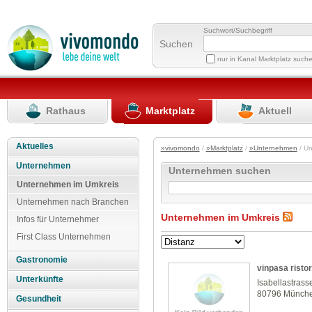
Suchwort/Suchbegriff
Suchen
nur in Kanal Marktplatz such
Rathaus
Marktplatz
Aktuell
Aktuelles
»vivomondo
/
»Marktplatz
/
»Unternehmen
/ U
Unternehmen
Unternehmen suchen
Unternehmen im Umkreis
Unternehmen nach Branchen
Unternehmen im Umkreis
Infos für Unternehmer
First Class Unternehmen
Gastronomie
vinpasa ristor
Unterkünfte
Isabellastrass
80796 Münch
Gesundheit