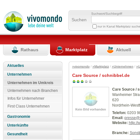
Suchwort/Suchbegriff
Suchen
nur in Kanal Marktplatz such
Rathaus
Marktplatz
Aktuell
Aktuelles
»vivomondo
/
»Marktplatz
/
»Unternehmen
/
»U
Unternehmen
Care Source / schnibbel.de
Unternehmen im Umkreis
Care Source / s
Unternehmen nach Branchen
Wanheimer Stra
Infos für Unternehmer
620
Nordrhein-Westf
First Class Unternehmen
Telefon:
0203 9
Gastronomie
Email:
presse@s
Website:
http:/
Unterkünfte
Branche:
Sonst
Gesundheit