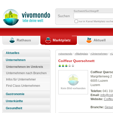
Suchwort/Suchbegriff
Suchen
nur in Kanal Marktplatz such
Rathaus
Marktplatz
Aktuell
Aktuelles
»vivomondo
/
»Marktplatz
/
»Unternehmen
/
»U
Unternehmen
Coiffeur Querschnett
Unternehmen im Umkreis
Coiffeur Quers
Unternehmen nach Branchen
Margritenweg 2
Infos für Unternehmer
6005 Luzern
Luzern
First Class Unternehmen
Telefon:
041 310
Gastronomie
Email:
info@coif
Website:
Coiffe
Unterkünfte
Branche:
Gesun
Gesundheit