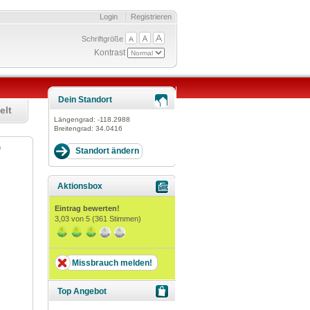
Login
Registrieren
Schriftgröße
Kontrast
Dein Standort
elt
Längengrad:
-118.2988
Breitengrad:
34.0416
n
Aktionsbox
Eintrag bewerten!
3,03
von 5 (
361
Stimmen)
Missbrauch melden!
Top Angebot