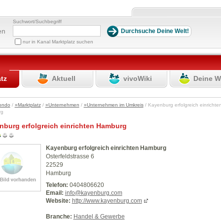
Suchwort/Suchbegriff
en
nur in Kanal Marktplatz suchen
atz
Aktuell
vivoWiki
Deine W
ondo
/
»Marktplatz
/
»Unternehmen
/
»Unternehmen im Umkreis
/ Kayenburg erfolgreich einrichte
rg
nburg erfolgreich einrichten Hamburg
Kayenburg erfolgreich einrichten Hamburg
Osterfeldstrasse 6
22529
Hamburg
Telefon:
0404806620
Email:
info@kayenburg.com
Website:
http://www.kayenburg.com
Branche:
Handel & Gewerbe