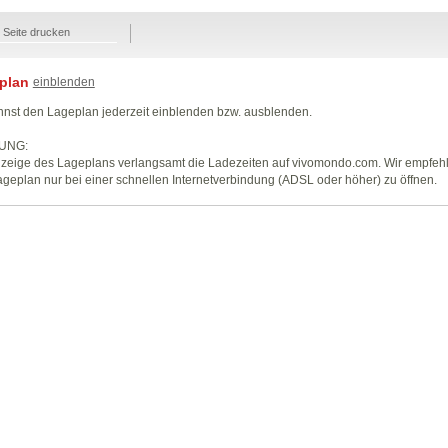
Seite drucken
plan
einblenden
nst den Lageplan jederzeit einblenden bzw. ausblenden.
UNG:
zeige des Lageplans verlangsamt die Ladezeiten auf vivomondo.com. Wir empfeh
geplan nur bei einer schnellen Internetverbindung (ADSL oder höher) zu öffnen.