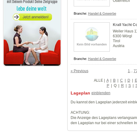
Österreich
Branche:
Handel & Gewerbe
Krall Yacht 
Weiler Haus 1
6300 Wörgl
Tirol
Austria
Branche:
Handel & Gewerbe
« Previous
1
...
7
ALLE
|
A
|
B
|
C
|
D
|
P
|
Q
|
R
|
S
|
Lageplan
einblenden
Du kannst den Lageplan jederzeit einb
ACHTUNG:
Die Anzeige des Lageplans verlangsamt
den Lageplan nur bei einer schnellen I