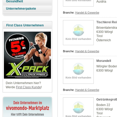
Gesundheit
Austria
Unternehmerpakete
Branche:
Handel & Gewerbe
Tischlerei Re
First Class Unternehmen
Brixentalerstr
6300 Wörgl
Tirol
Österreich
Branche:
Handel & Gewerbe
Morandell
Wörgler Boden
6300 Wörgl
Dein Unternehmen hier?
Werde
First Class Kunde
!
Branche:
Handel & Gewerbe
Getränkegroß
Boden 22
6300 Wörgl
Tirol