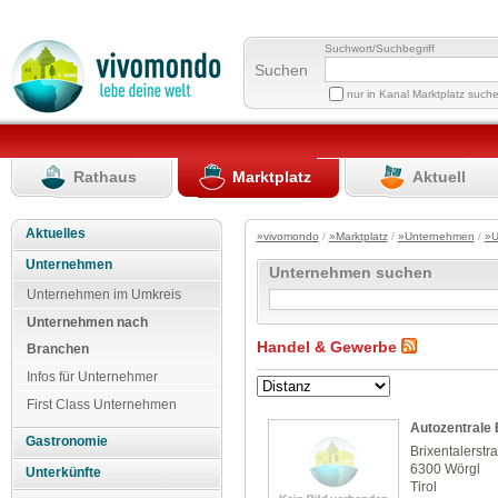
Suchwort/Suchbegriff
Suchen
nur in Kanal Marktplatz such
Rathaus
Marktplatz
Aktuell
Aktuelles
»vivomondo
/
»Marktplatz
/
»Unternehmen
/
»U
Unternehmen
Unternehmen suchen
Unternehmen im Umkreis
Unternehmen nach
Handel & Gewerbe
Branchen
Infos für Unternehmer
First Class Unternehmen
Autozentrale
Gastronomie
Brixentalerstr
6300 Wörgl
Unterkünfte
Tirol