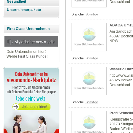
Gesundheit
Deutschland
Unternehmerpakete
Branche:
Sonstige
ABACA Umzug
First Class Unternehmen
Am Sandbach
46397 Bochol
NRW
Dein Unternehmen hier?
Werde
First Class Kunde
!
Branche:
Sonstige
Wisserio Umz
http://www.wis
46325 Borken
Deutschland
Branche:
Sonstige
Profi Schnel
Königstraße 5
70173 Stuttgar
Baden-Württe