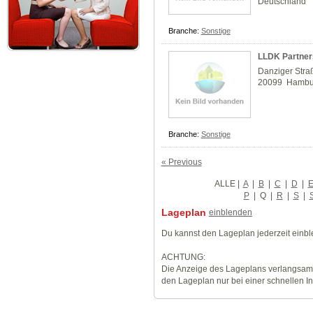
Deutschland
Branche:
Sonstige
LLDK Partner
Danziger Stra
20099 Hambu
Branche:
Sonstige
« Previous
ALLE
|
A
|
B
|
C
|
D
|
P
|
Q
|
R
|
S
|
Lageplan
einblenden
Du kannst den Lageplan jederzeit einb
ACHTUNG:
Die Anzeige des Lageplans verlangsamt
den Lageplan nur bei einer schnellen I