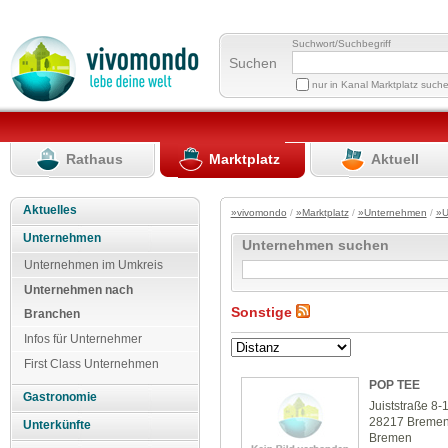
Suchwort/Suchbegriff
Suchen
nur in Kanal Marktplatz such
Rathaus
Marktplatz
Aktuell
Aktuelles
»vivomondo
/
»Marktplatz
/
»Unternehmen
/
»U
Unternehmen
Unternehmen suchen
Unternehmen im Umkreis
Unternehmen nach
Sonstige
Branchen
Infos für Unternehmer
First Class Unternehmen
POP TEE
Gastronomie
Juiststraße 8-
28217 Breme
Unterkünfte
Bremen