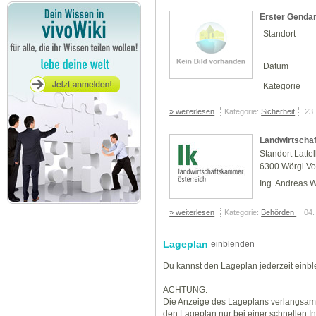
Erster Gendar
Standort
Datum
Kategorie
» weiterlesen
Kategorie:
Sicherheit
23
Landwirtschaf
Standort Lattel
6300 Wörgl Vor
Ing. Andreas 
» weiterlesen
Kategorie:
Behörden
04.
Lageplan
einblenden
Du kannst den Lageplan jederzeit einb
ACHTUNG:
Die Anzeige des Lageplans verlangsamt
den Lageplan nur bei einer schnellen I