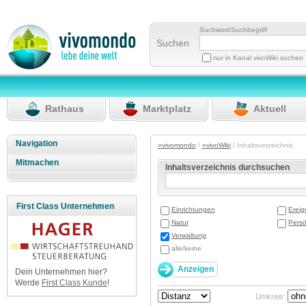
Suchwort/Suchbegriff
Suchen
nur in Kanal vivoWiki suchen
Rathaus
Marktplatz
Aktuell
Navigation
»vivomondo
/
»vivoWiki
/ Inhaltsverzeichnis
Mitmachen
Inhaltsverzeichnis durchsuchen
First Class Unternehmen
Einrichtungen
Ereig
Natur
Persö
Verwaltung
alle/keine
Dein Unternehmen hier?
Werde
First Class Kunde
!
Umkreis: