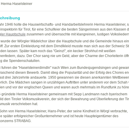
Herma Haselsteiner
chreibung
ahr 1946 holte die Hauswirtschafts- und Handarbeitslehrerin Herma Haselsteiner, s
inspektorin für Tirol, für eine Schulfeier die besten Sängerinnen aus den Klassen 
ler Hauptschule
zusammen und überraschte mit klangreinen, lustigen Volksliedern
 wurde der Wörgler Mädelchor über die Hauptschule und die Gemeinde hinaus ei
iff. Zur ersten Einkleidung mit dem Dirndlkleid musste man sich aus der Schweiz St
den lassen. Später kam noch das "Geinzl", ein kecker Strohhut mit weißen
enfedern, dazu. Der Chor sang nie um Geld, aber der Charme der Chorleiterin öff
ig die Spendenschatullen.
 fuhren die "Haselsteinerdirndln" nach Wien zum Bundesjugendsingen und gewa
raschend diesen Bewerb. Damit stieg die Popularität und der Erfolg des Chores e
fast drei Jahrzehnte andauerte. 1950 gewannen sie diesen anerkannten Wettbewe
rlich. Die Mädchen sangen in unzähligen Auftritten unter anderem vor dem Schah
ien und vor der englischen Queen und waren auch mehrmals im Rundfunk zu höre
 gründete Herma Haselsteiner gemeinsam mit Sepp Landmann nach byerischem
ild den Tiroler Volksmusikverein, der sich der Bewahrung und Überlieferung der Tir
smusik verschrieben hat.
Sohn von Herma Haselsteiner, Hans-Peter, der seine Kindheit in Wörgl verbrachte,
e später erfolgreicher Großunternehmer und ist heute Haupteigentümer des
konzerns STRABAG.