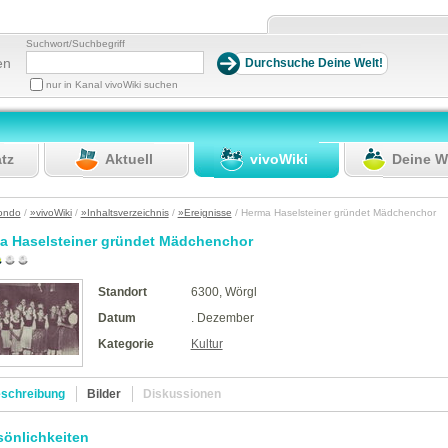
Suchwort/Suchbegriff
en
nur in Kanal vivoWiki suchen
atz
Aktuell
vivoWiki
Deine W
ondo
/
»vivoWiki
/
»Inhaltsverzeichnis
/
»Ereignisse
/ Herma Haselsteiner gründet Mädchenchor
a Haselsteiner gründet Mädchenchor
Standort
6300, Wörgl
Datum
. Dezember
Kategorie
Kultur
schreibung
Bilder
Diskussionen
sönlichkeiten