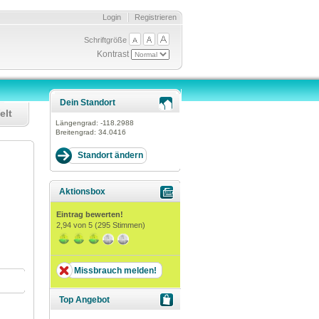
Login
Registrieren
Schriftgröße
Kontrast
Dein Standort
elt
Längengrad:
-118.2988
Breitengrad:
34.0416
Aktionsbox
Eintrag bewerten!
2,94
von 5 (
295
Stimmen)
Missbrauch melden!
Top Angebot