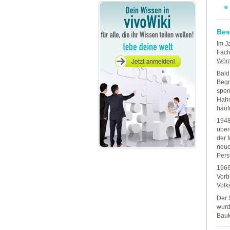
Bes
Im J
Fach
Wörg
Bald
Begr
spen
Hahn
häuf
1948
über
der 
neue
Pers
1966
Vorb
Volk
Der 
wurd
Bau