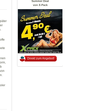
Summer Deal
von X-Pack
päter
der
.
n
offe
nete
nnen
Direkt zum Angebot!
norm,
rb
 von
n.
oler