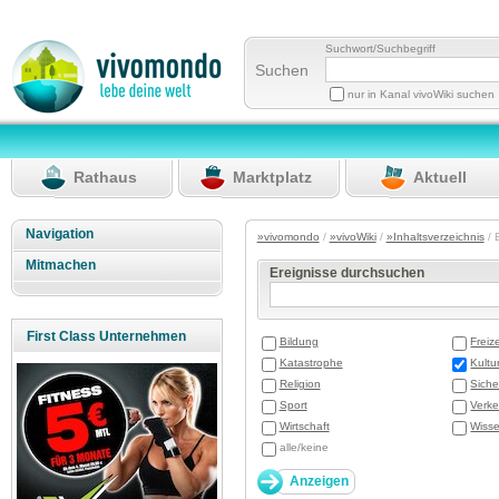
Suchwort/Suchbegriff
Suchen
nur in Kanal vivoWiki suchen
Rathaus
Marktplatz
Aktuell
Navigation
»vivomondo
/
»vivoWiki
/
»Inhaltsverzeichnis
/ 
Mitmachen
Ereignisse durchsuchen
First Class Unternehmen
Bildung
Freize
Katastrophe
Kultu
Religion
Siche
Sport
Verke
Wirtschaft
Wisse
alle/keine