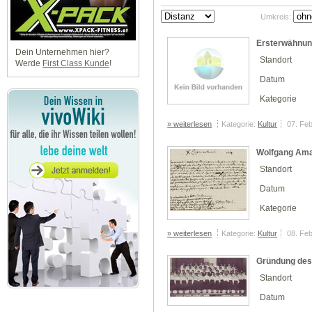
Umkreis:
Ersterwähnun
Dein Unternehmen hier?
Standort
Werde
First Class Kunde
!
Datum
Kategorie
» weiterlesen
Kategorie:
Kultur
07. Fe
Wolfgang Amad
Standort
Datum
Kategorie
» weiterlesen
Kategorie:
Kultur
08. Fe
Gründung des
Standort
Datum