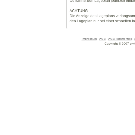
Du kannst den Lageplan jederzeit einb
ACHTUNG:
Die Anzeige des Lageplans verlangsamt
den Lageplan nur bei einer schnellen I
Impressum
|
AGB
|
AGB kommerziell
|
Copyright © 2007 styl