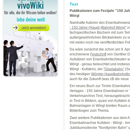
Text
Publikationen zum Festjahr "150 Jah
Wörgl
Namhafte Autoren des Eisenbahnwes
- 150 Jahre (Haupt-)Bahnhof Wörgl"
zu
fachspezifischen Büchern mit zum Te
außergewöhnlichen Blickwinkeln zu ve
mit vielen noch nie veröffentlichten Fo
Da wäre zunächst die schon am 9. Apri
erschienene
Festschrift
von Günther De
Aufsätzen von Eisenbahnfachleuten wi
Wörgl - genau beleuchtet und insbes
Wörgl - Kufstein), der
"Giselabahn"
(Sa
des heutigen
Wörgler Hauptbahnhofe
auch für die Zukunft (was zB die neue B
Ein neues Buch zur Tiroler Eisenbahng
Verlages - 150 Jahre Eisenbahnen in T
Verkehrsarchivs Tirol, herausgebrac
in Tirol in Bildern, quasi von Kufstei
Bahnanlagen in Wörgl breiten Raum un
Bilderbogen zum Thema.
Zwei weitere Publikationen aus dem A
Eisenbahnachse Kufstein - Wörgl - Inn
Jubiläumsstrecke "Nordtyroler Bahn" 