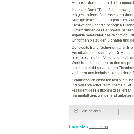
Herausforderungen an die Ingenieurs
Im ersten Band "Tirols Schienenweg i
ein gestandener Betriebseisenbahner 
Kunstgeschichte, und Angela Jursitzka,
Sichtweisen über die besagten Eisen
Hintergründen des Bahnbaus insbeson
Aspekte beleuchtet; das reicht von Br
Uniformen bis zu den Signalen und d
Der zweite Band "Schienentransit Bre
Eisenbahn und wurde von Dr. Helmut P
elektrotechnischen Versuchsanstalt d
Werk ist insbesondere an den anspruc
technisch nicht so versierten Eisenb
zu führen und technisch komplizierte 
Schlußendlich enthalten fast alle Au
interessante Artikel zum Thema "150 J
Präsident des Festkommittees, erzählt
mannigfaltigen, weitgehend unbekan
Seite drucken
Lageplan
einblenden