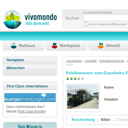
Suchwort/Suchbegriff
Suchen
nur in Kanal vivoWiki suchen
Rathaus
Marktplatz
Aktuell
Navigation
»vivomondo
/
»vivoWiki
/
»Inhaltsverzeichnis
/
2008
Mitmachen
Publikationen zum Eisenbahn-F
First Class Unternehmen
Name
Standort
Dein Unternehmen hier?
Werde
First Class Kunde
!
Beschreibung
Bilder
Disku