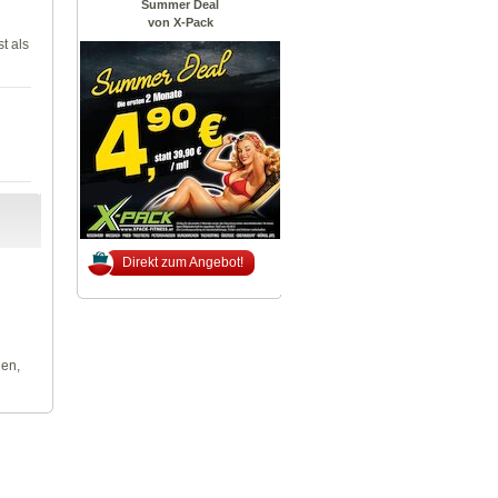
Summer Deal
von X-Pack
t als
Direkt zum Angebot!
len,