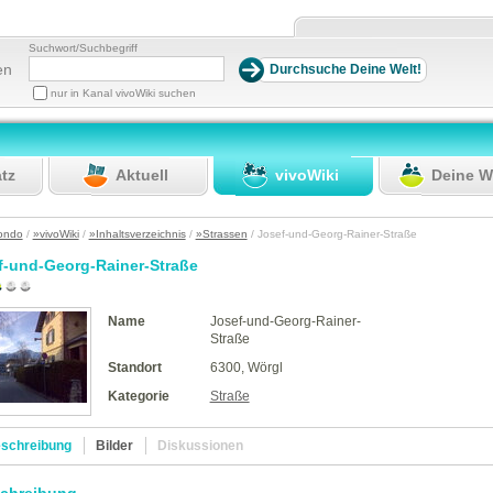
Suchwort/Suchbegriff
en
nur in Kanal vivoWiki suchen
atz
Aktuell
vivoWiki
Deine W
ondo
/
»vivoWiki
/
»Inhaltsverzeichnis
/
»Strassen
/ Josef-und-Georg-Rainer-Straße
f-und-Georg-Rainer-Straße
Name
Josef-und-Georg-Rainer-
Straße
Standort
6300, Wörgl
Kategorie
Straße
schreibung
Bilder
Diskussionen
chreibung