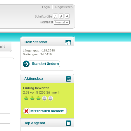
Login
Registrieren
Schriftgröße
Kontrast
Dein Standort
elt
Längengrad:
-118.2988
Breitengrad:
34.0416
Aktionsbox
Eintrag bewerten!
2,89
von 5 (
256
Stimmen)
Missbrauch melden!
Top Angebot