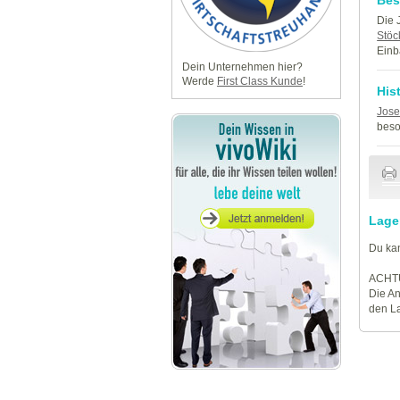
Die 
Stöc
Einb
Dein Unternehmen hier?
Werde
First Class Kunde
!
His
Jose
beso
Lage
Du kan
ACHT
Die An
den La