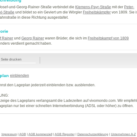
Josef-und-Georg-Rainer-Straße verbindet die
Klemens-Payr-Straße
mit der
Peter-
kl-Straße
und bildet so ein Geviert um die Wörgler
Freiheitskämpfer
von 1809. Sie is
ahnstraße in diese Richtung ausgestaltet.
torie
f Rainer
und
Georg Rainer
waren Brüder, die sich im
Freiheitskampf von 1809
nders verdient gemacht haben.
Seite drucken
plan
einblenden
nst den Lageplan jederzeit einblenden bzw. ausblenden.
UNG:
zeige des Lageplans verlangsamt die Ladezeiten auf vivomondo.com. Wir empfeh
geplan nur bei einer schnellen Internetverbindung (ADSL oder höher) zu öffnen.
Impressum
|
AGB
|
AGB kommerziell
|
AGB Reporter
|
Datenschutzerklärung
|
Unternehmen A-Z