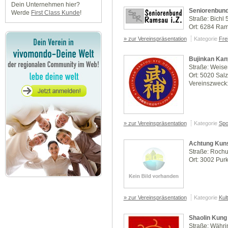
Dein Unternehmen hier?
Seniorenbun
Werde
First Class Kunde
!
Straße: Bichl 
Ort: 6284 Rams
» zur Vereinspräsentation
Kategorie
Frei
Bujinkan Kan
Straße: Weise
Ort: 5020 Sal
Vereinszweck
» zur Vereinspräsentation
Kategorie
Spo
Achtung Kuns
Straße: Roch
Ort: 3002 Purk
» zur Vereinspräsentation
Kategorie
Kul
Shaolin Kung
Straße: Währi