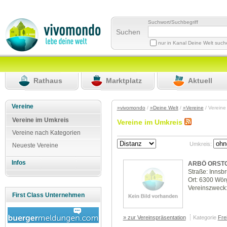
Suchwort/Suchbegriff
Suchen
nur in Kanal Deine Welt suc
Rathaus
Marktplatz
Aktuell
Vereine
»vivomondo
/
»Deine Welt
/
»Vereine
/ Vereine
Vereine im Umkreis
Vereine im Umkreis
Vereine nach Kategorien
Umkreis:
Neueste Vereine
Infos
ARBÖ ORST
Straße: Innsb
Ort: 6300 Wör
Vereinszweck:
First Class Unternehmen
» zur Vereinspräsentation
Kategorie
Frei