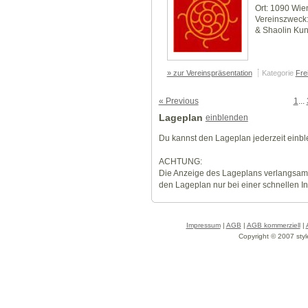
Ort: 1090 Wie
Vereinszweck:
& Shaolin Ku
» zur Vereinspräsentation
Kategorie
Frei
« Previous
1
...
Lageplan
einblenden
Du kannst den Lageplan jederzeit einb
ACHTUNG:
Die Anzeige des Lageplans verlangsamt
den Lageplan nur bei einer schnellen I
Impressum
|
AGB
|
AGB kommerziell
|
Copyright © 2007 styl