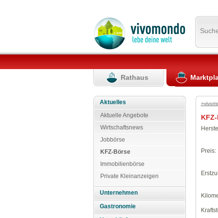
Such
Rathaus
Marktpl
Aktuelles
»vivom
Aktuelle Angebote
KFZ-
Wirtschaftsnews
Herste
Jobbörse
Preis:
KFZ-Börse
Immobilienbörse
Erstzu
Private Kleinanzeigen
Unternehmen
Kilome
Gastronomie
Kraftst