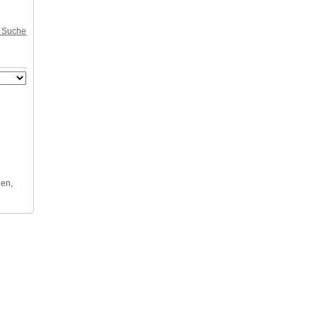
e Suche
len,