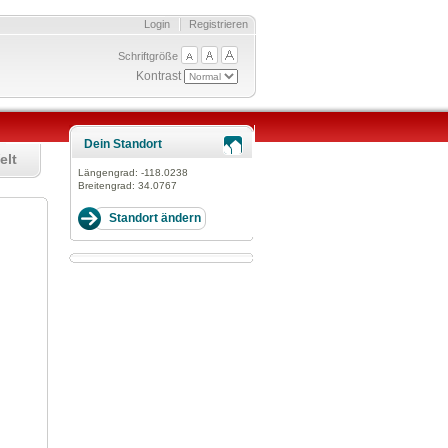
Login
Registrieren
Schriftgröße
Kontrast
Dein Standort
elt
Längengrad:
-118.0238
Breitengrad:
34.0767