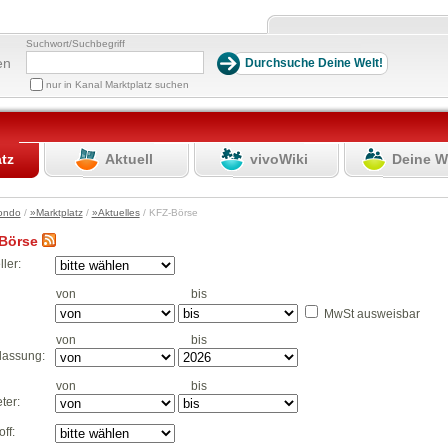
Suchwort/Suchbegriff
en
nur in Kanal Marktplatz suchen
atz
Aktuell
vivoWiki
Deine W
ondo
/
»Marktplatz
/
»Aktuelles
/ KFZ-Börse
Börse
ller:
von
bis
MwSt ausweisbar
von
bis
lassung:
von
bis
ter:
off: