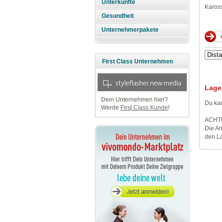
Unterkünfte
Kaross
Gesundheit
Unternehmerpakete
First Class Unternehmen
Lage
Dein Unternehmen hier?
Du kan
Werde
First Class Kunde
!
ACHT
Die An
den La