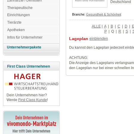
Zahnärzte / Dentisten
Deutschland
Therapeutische
Branche:
Gesundheit & Schönheit
Einrichtungen
Tierärzte
ALLE
|
A
|
B
|
C
|
D
|
Apotheken
P
|
Q
|
R
|
S
|
Infos für Unternehmer
Lageplan
einblenden
Unternehmerpakete
Du kannst den Lageplan jederzeit einb
ACHTUNG:
Die Anzeige des Lageplans verlangsamt
First Class Unternehmen
den Lageplan nur bei einer schnellen I
Dein Unternehmen hier?
Werde
First Class Kunde
!