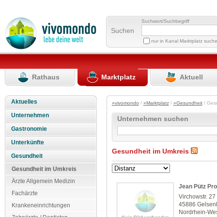
Suchwort/Suchbegriff
Suchen
nur in Kanal Marktplatz such
Rathaus
Marktplatz
Aktuell
Aktuelles
»vivomondo
/
»Marktplatz
/
»Gesundheit
/ Ges
Unternehmen
Unternehmen suchen
Gastronomie
Unterkünfte
Gesundheit im Umkreis
Gesundheit
Gesundheit im Umkreis
Ärzte Allgemein Medizin
Jean Pütz Pr
Fachärzte
Virchowstr. 27
45886 Gelsen
Krankeneinrichtungen
Nordrhein-Wes