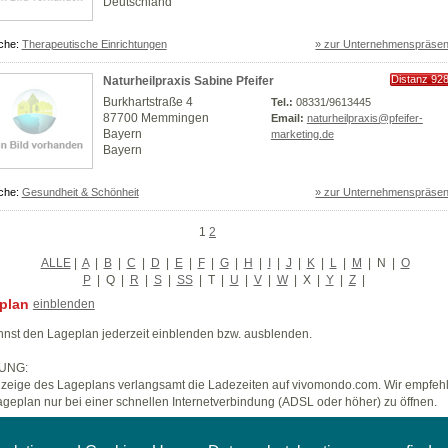
Deutschland
che:
Therapeutische Einrichtungen
» zur Unternehmenspräsen
Distanz 92
Naturheilpraxis Sabine Pfeifer
km
Burkhartstraße 4
Tel.:
08331/9613445
87700 Memmingen
Email:
naturheilpraxis@pfeifer-
Bayern
marketing.de
Bayern
che:
Gesundheit & Schönheit
» zur Unternehmenspräsen
1
2
ALLE
|
A
|
B
|
C
|
D
|
E
|
F
|
G
|
H
|
I
|
J
|
K
|
L
|
M
|
N
|
O
P
|
Q
|
R
|
S
|
SS
|
T
|
U
|
V
|
W
|
X
|
Y
|
Z
|
plan
einblenden
nst den Lageplan jederzeit einblenden bzw. ausblenden.
UNG:
zeige des Lageplans verlangsamt die Ladezeiten auf vivomondo.com. Wir empfeh
geplan nur bei einer schnellen Internetverbindung (ADSL oder höher) zu öffnen.