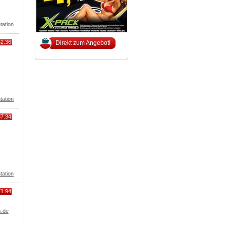
tation
42.36
Direkt zum Angebot!
tation
37.34
tation
71.94
s.de