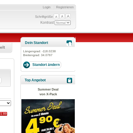
Login
Registrieren
Schriftgröße
Kontrast
Dein Standort
elt
Längengrad:
-118.0238
Breitengrad:
34.0767
Top Angebot
Summer Deal
von X-Pack
31.89