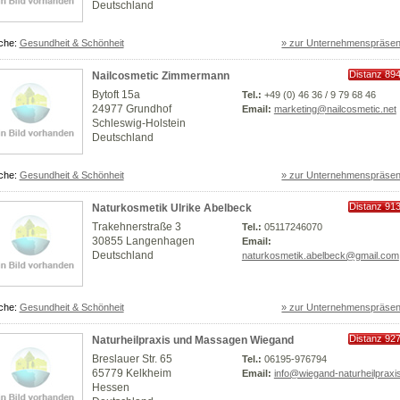
Deutschland
che:
Gesundheit & Schönheit
» zur Unternehmenspräsen
Distanz 89
Nailcosmetic Zimmermann
km
Bytoft 15a
Tel.:
+49 (0) 46 36 / 9 79 68 46
24977 Grundhof
Email:
marketing@nailcosmetic.net
Schleswig-Holstein
Deutschland
che:
Gesundheit & Schönheit
» zur Unternehmenspräsen
Distanz 91
Naturkosmetik Ulrike Abelbeck
km
Trakehnerstraße 3
Tel.:
05117246070
30855 Langenhagen
Email:
Deutschland
naturkosmetik.abelbeck@gmail.com
che:
Gesundheit & Schönheit
» zur Unternehmenspräsen
Distanz 92
Naturheilpraxis und Massagen Wiegand
km
Breslauer Str. 65
Tel.:
06195-976794
65779 Kelkheim
Email:
info@wiegand-naturheilpraxi
Hessen