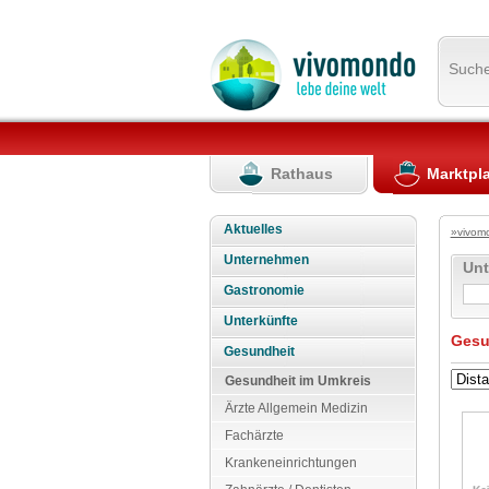
Such
Rathaus
Marktpl
Aktuelles
»vivom
Unternehmen
Un
Gastronomie
Unterkünfte
Gesu
Gesundheit
Gesundheit im Umkreis
Ärzte Allgemein Medizin
Fachärzte
Krankeneinrichtungen