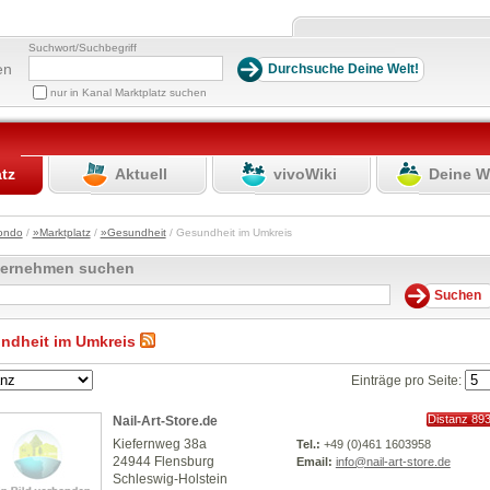
Suchwort/Suchbegriff
en
nur in Kanal Marktplatz suchen
atz
Aktuell
vivoWiki
Deine W
ondo
/
»Marktplatz
/
»Gesundheit
/ Gesundheit im Umkreis
ternehmen suchen
ndheit im Umkreis
Einträge pro Seite:
Distanz 89
Nail-Art-Store.de
km
Kiefernweg 38a
Tel.:
+49 (0)461 1603958
24944 Flensburg
Email:
info@nail-art-store.de
Schleswig-Holstein