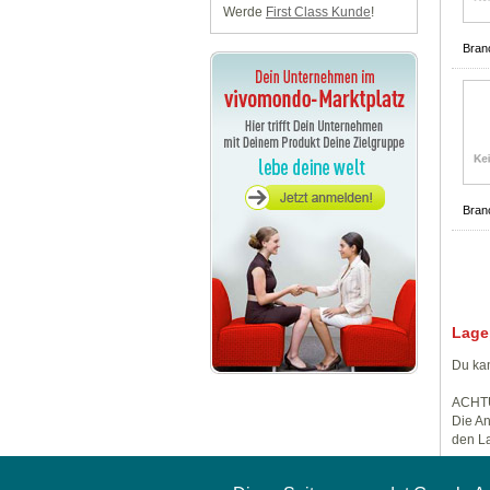
Werde
First Class Kunde
!
Bran
Bran
Lage
Du kan
ACHT
Die An
den La