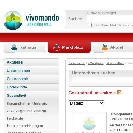
Suchwort/Suchbegriff
Suchen
nur in Kanal Marktplatz such
Rathaus
Marktplatz
Aktuell
Aktuelles
»vivomondo
/
»Marktplatz
/
»Gesundheit
/ Ges
Unternehmen
Unternehmen suchen
Gastronomie
Unterkünfte
Gesundheit im Umkreis
Gesundheit
Gesundheit im Umkreis
Ärzte Allgemein Medizin
Urologennetz 
Fachärzte
- Praxis für U
An der Ochse
Krankeneinrichtungen
40699 Erkrat