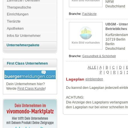
Zahnärzte / Dentisten
NRW
Deutschland
Therapeutische
Branche:
Fachärzte
Einrichtungen
Tierärzte
UBGM - Unter
Apotheken
Betriebliche
Kurfürstenda
Infos für Unternehmer
10719 Berlin
Berlin
Unternehmerpakete
Deutschland
Branche:
Gesundheit & Schönheit
First Class Unternehmen
ALLE
|
A
|
B
|
C
|
D
|
P
|
Q
|
R
|
S
|
Lageplan
einblenden
Dein Unternehmen hier?
Du kannst den Lageplan jederzeit einb
Werde
First Class Kunde
!
ACHTUNG:
Die Anzeige des Lageplans verlangsamt
den Lageplan nur bei einer schnellen I