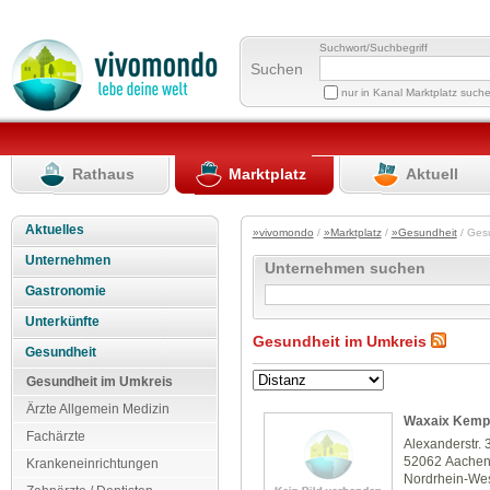
Suchwort/Suchbegriff
Suchen
nur in Kanal Marktplatz such
Rathaus
Marktplatz
Aktuell
Aktuelles
»vivomondo
/
»Marktplatz
/
»Gesundheit
/ Ges
Unternehmen
Unternehmen suchen
Gastronomie
Unterkünfte
Gesundheit im Umkreis
Gesundheit
Gesundheit im Umkreis
Ärzte Allgemein Medizin
Waxaix Kemp
Fachärzte
Alexanderstr. 
52062 Aache
Krankeneinrichtungen
Nordrhein-Wes