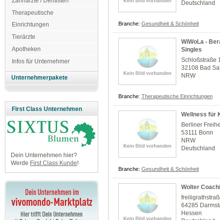
Zahnärzte / Dentisten
Deutschland
Therapeutische
Branche:
Gesundheit & Schönheit
Einrichtungen
Tierärzte
WiWoLa - Bera
Apotheken
Singles
Schloßstraße 
Infos für Unternehmer
32108 Bad Sal
NRW
Unternehmerpakete
Branche:
Therapeutische Einrichtungen
First Class Unternehmen
Wellness für 
Berliner Freihe
53111 Bonn
NRW
Deutschland
Dein Unternehmen hier?
Werde
First Class Kunde
!
Branche:
Gesundheit & Schönheit
Wolter Coach
freiligrathstra
64285 Darmst
Hessen