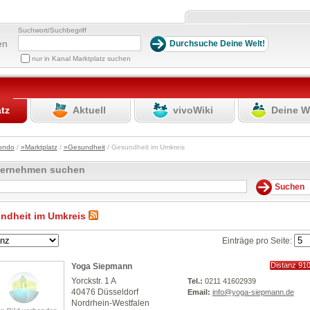
Suchwort/Suchbegriff
en
nur in Kanal Marktplatz suchen
atz
Aktuell
vivoWiki
Deine W
ondo
/
»Marktplatz
/
»Gesundheit
/ Gesundheit im Umkreis
ternehmen suchen
ndheit im Umkreis
Einträge pro Seite:
Distanz 91
Yoga Siepmann
km
Yorckstr. 1 A
Tel.:
0211 41602939
40476 Düsseldorf
Email:
info@yoga-siepmann.de
Nordrhein-Westfalen