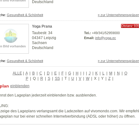
Deutschland
che:
Gesundheit & Schönheit
» zur Unternehmenspräsen
Distanz 93
Yoga Prana
km
Taubestr. 34
Tel.:
+49/341/52959000
04347 Leipzig
Email:
info@yoga.ec
Sachsen
Deutschland
che:
Gesundheit & Schönheit
» zur Unternehmenspräsen
ALLE
|
A
|
B
|
C
|
D
|
E
|
F
|
G
|
H
|
I
|
J
|
K
|
L
|
M
|
N
|
O
P
|
Q
|
R
|
S
|
SS
|
T
|
U
|
V
|
W
|
X
|
Y
|
Z
|
plan
einblenden
nst den Lageplan jederzeit einblenden bzw. ausblenden.
UNG:
zeige des Lageplans verlangsamt die Ladezeiten auf vivomondo.com. Wir empfeh
geplan nur bei einer schnellen Internetverbindung (ADSL oder höher) zu öffnen.