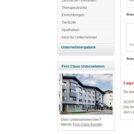
Zahnärzte / Dentisten
Therapeutische
Bran
Einrichtungen
Tierärzte
Apotheken
Infos für Unternehmer
Unternehmerpakete
Bran
First Class Unternehmen
Lage
Du kan
ACHT
Die An
den La
Dein Unternehmen hier?
Werde
First Class Kunde
!