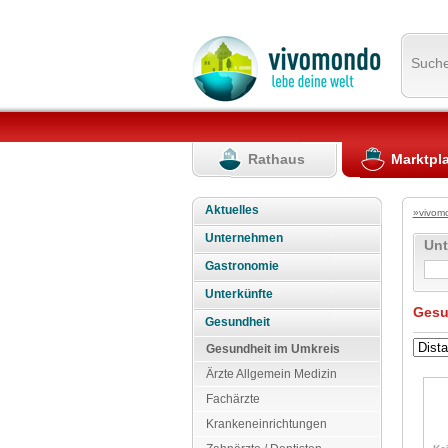
Such
Rathaus
Marktpl
Aktuelles
»vivom
Unternehmen
Un
Gastronomie
Unterkünfte
Gesu
Gesundheit
Gesundheit im Umkreis
Ärzte Allgemein Medizin
Fachärzte
Krankeneinrichtungen