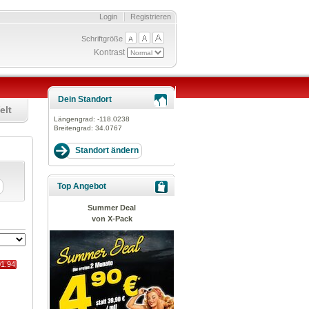
Login
Registrieren
Schriftgröße
Kontrast
Dein Standort
elt
Längengrad:
-118.0238
Breitengrad:
34.0767
Top Angebot
Summer Deal
von X-Pack
01.94