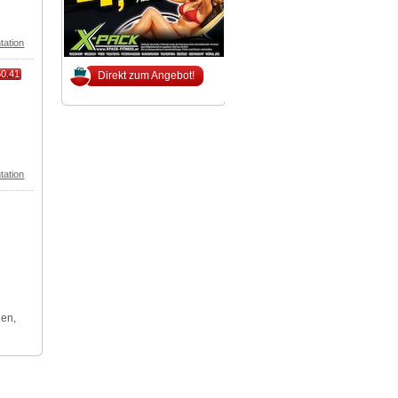
tation
50.41
Direkt zum Angebot!
tation
len,