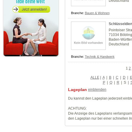
Deutschland
Branche:
Bauen & Wohnen
Schlüsseldien
Pointoiser Str
71034 Böblin
Baden-Württe
Deutschland
Branche:
Technik & Handwerk
1
2
ALLE
|
A
|
B
|
C
|
D
|
P
|
Q
|
R
|
S
|
Lageplan
einblenden
Du kannst den Lageplan jederzeit einb
ACHTUNG:
Die Anzeige des Lageplans verlangsamt
den Lageplan nur bei einer schnellen I