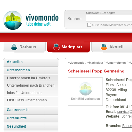
Suchwort/Suchbegriff
Suchen
nur in Kanal Marktplatz such
Rathaus
Marktplatz
Aktuell
Aktuelles
»vivomondo
/
»Marktplatz
/
»Unternehmen
/
»U
Unternehmen
Schreinerei Popp Germering
Unternehmen im Umkreis
Schreinerei Po
Flurstaße 4a
Unternehmen nach Branchen
82239 Alling
Infos für Unternehmer
Bayern
Deutschland
First Class Unternehmen
Telefon:
08141 
Gastronomie
Email:
service@
Website:
Schrei
Unterkünfte
Branche:
Baue
Gesundheit