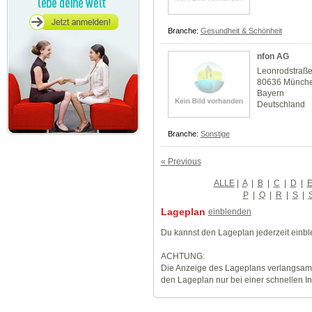
Branche:
Gesundheit & Schönheit
nfon AG
Leonrodstraß
80636 Münch
Bayern
Deutschland
Branche:
Sonstige
« Previous
ALLE
|
A
|
B
|
C
|
D
|
P
|
Q
|
R
|
S
|
Lageplan
einblenden
Du kannst den Lageplan jederzeit einb
ACHTUNG:
Die Anzeige des Lageplans verlangsamt
den Lageplan nur bei einer schnellen I