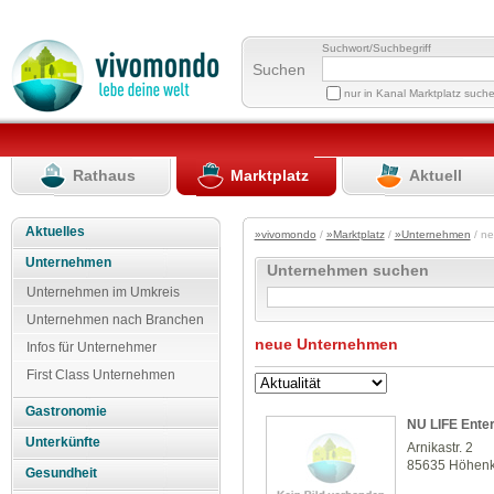
Suchwort/Suchbegriff
Suchen
nur in Kanal Marktplatz such
Rathaus
Marktplatz
Aktuell
Aktuelles
»vivomondo
/
»Marktplatz
/
»Unternehmen
/ n
Unternehmen
Unternehmen suchen
Unternehmen im Umkreis
Unternehmen nach Branchen
neue Unternehmen
Infos für Unternehmer
First Class Unternehmen
Gastronomie
NU LIFE Enter
Unterkünfte
Arnikastr. 2
85635 Höhenk
Gesundheit