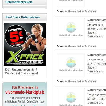
Unternehmerpakete
Branche:
Gesundheit & Schönheit
First Class Unternehmen
Naturheilpraxi
Steigstr. 31a
86505 Münste
Bayern
Deutschland
Branche:
Gesundheit & Schönheit
Naturheilprax
Ledererzeile 
83512 Wasserb
Bayern
Dein Unternehmen hier?
Deutschland
Werde
First Class Kunde
!
Branche:
Gesundheit & Schönheit
Naturkosmeti
Trakehnerstra
30855 Lange
Deutschland