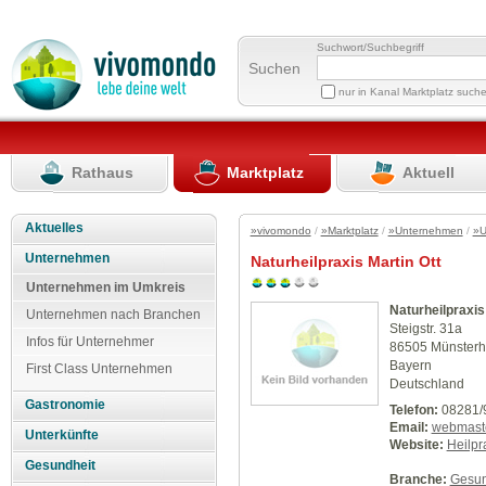
Suchwort/Suchbegriff
Suchen
nur in Kanal Marktplatz such
Rathaus
Marktplatz
Aktuell
Aktuelles
»vivomondo
/
»Marktplatz
/
»Unternehmen
/
»U
Unternehmen
Naturheilpraxis Martin Ott
Unternehmen im Umkreis
Naturheilpraxis
Unternehmen nach Branchen
Steigstr. 31a
Infos für Unternehmer
86505 Münster
Bayern
First Class Unternehmen
Deutschland
Gastronomie
Telefon:
08281/
Email:
webmaste
Unterkünfte
Website:
Heilpr
Gesundheit
Branche:
Gesun