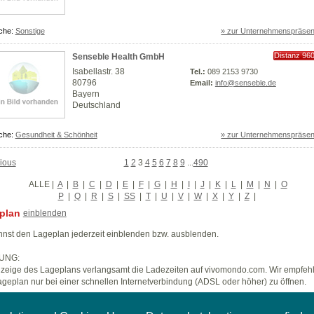
che:
Sonstige
» zur Unternehmenspräsen
Distanz 96
Senseble Health GmbH
km
Isabellastr. 38
Tel.:
089 2153 9730
80796
Email:
info@senseble.de
Bayern
Deutschland
che:
Gesundheit & Schönheit
» zur Unternehmenspräsen
ious
1
2
3
4
5
6
7
8
9
...
490
ALLE
|
A
|
B
|
C
|
D
|
E
|
F
|
G
|
H
|
I
|
J
|
K
|
L
|
M
|
N
|
O
P
|
Q
|
R
|
S
|
SS
|
T
|
U
|
V
|
W
|
X
|
Y
|
Z
|
plan
einblenden
nst den Lageplan jederzeit einblenden bzw. ausblenden.
UNG:
zeige des Lageplans verlangsamt die Ladezeiten auf vivomondo.com. Wir empfeh
geplan nur bei einer schnellen Internetverbindung (ADSL oder höher) zu öffnen.