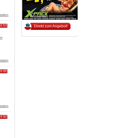
tation
16.53
Direkt zum Angebot!
om
tation
78.85
tation
19.92