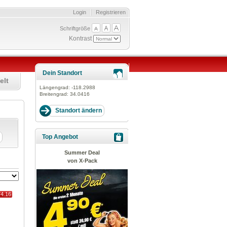
Login
Registrieren
Schriftgröße
Kontrast
Dein Standort
elt
Längengrad:
-118.2988
Breitengrad:
34.0416
Top Angebot
Summer Deal
von X-Pack
74.16