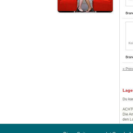
Bran
Bran
« Prev
Lage
Du kan
ACHT
Die An
den La