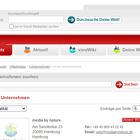
Suchwort/Suchbegriff
en
nur in Kanal Marktplatz suchen
atz
Aktuell
vivoWiki
Deine W
ondo
/
»Marktplatz
/
»Unternehmen
/ neue Unternehmen
ternehmen suchen
 Unternehmen
Einträge pro Seite:
Distanz 90
media by nature
km
Am Sandtorkai 23
Tel.:
+49 40 609 43 22 42
20095 Hamburg
Email:
web@mediabynature.de
Hamburg