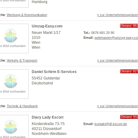
Hamburg
che:
Werbung & Kommunikation
» zur Unternehmenspräsen
Distanz 98
Umzug-Easy.com
km
Neuer Markt 1/17
Tel.:
0676 681 20 90
1010
Email:
webmaster@umzug-easy.c
Wien
Wien
che:
Verkehr & Transport
» zur Unternehmenspräsen
Distanz 92
Daniel Schirm E-Services
km
55452 Guldental
Deutschalnd
che:
Technik & Handwerk
» zur Unternehmenspräsen
Distanz 91
Diary Lady Escort
km
Klosterstraße 73-75
Email:
kontakt@dl-escort.de
40211 Düsseldorf
Nordrhein-Westfalen