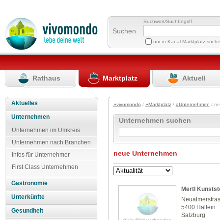
Suchwort/Suchbegriff
Suchen
nur in Kanal Marktplatz such
Rathaus
Marktplatz
Aktuell
Aktuelles
»vivomondo
/
»Marktplatz
/
»Unternehmen
/ n
Unternehmen
Unternehmen suchen
Unternehmen im Umkreis
Unternehmen nach Branchen
neue Unternehmen
Infos für Unternehmer
First Class Unternehmen
Gastronomie
Mertl Kunsts
Unterkünfte
Neualmerstra
5400 Hallein
Gesundheit
Salzburg