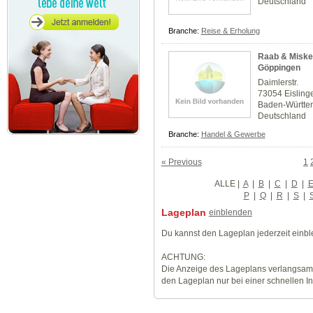
Deutschland
Branche:
Reise & Erholung
Raab & Miske -
Göppingen
Daimlerstr.
73054 Eisling
Baden-Württe
Deutschland
Branche:
Handel & Gewerbe
« Previous
1
ALLE
|
A
|
B
|
C
|
D
|
P
|
Q
|
R
|
S
|
Lageplan
einblenden
Du kannst den Lageplan jederzeit einb
ACHTUNG:
Die Anzeige des Lageplans verlangsamt
den Lageplan nur bei einer schnellen I