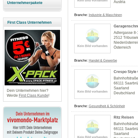
Austria
Unternehmerpakete
Branche:
Industrie & Maschinen
First Class Unternehmen
Garagenschnü
Adlergasse 8-
2512 Tribuswi
Niederösterre
Österreich
Branche:
Handel & Gewerbe
Crespo Style
Bahnhofstraß
66111 Saarbr
Saarland
Dein Unternehmen hier?
Deutschland
Werde
First Class Kunde
!
Branche:
Gesundheit & Schönheit
Ritz Reisen
Bahnhofstraß
66111 Saarbr
Saarland